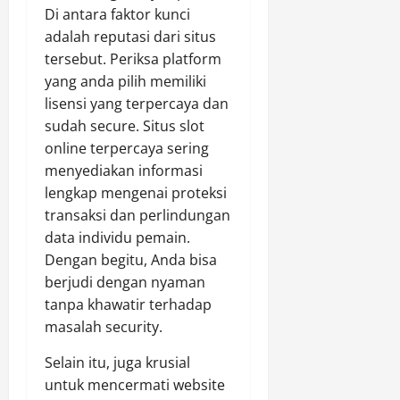
Di antara faktor kunci
adalah reputasi dari situs
tersebut. Periksa platform
yang anda pilih memiliki
lisensi yang terpercaya dan
sudah secure. Situs slot
online terpercaya sering
menyediakan informasi
lengkap mengenai proteksi
transaksi dan perlindungan
data individu pemain.
Dengan begitu, Anda bisa
berjudi dengan nyaman
tanpa khawatir terhadap
masalah security.
Selain itu, juga krusial
untuk mencermati website