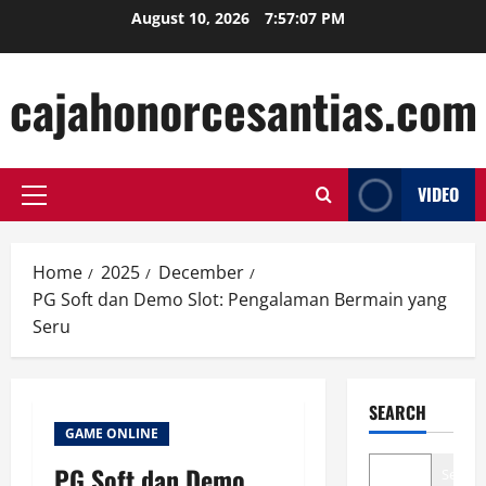
Skip
August 10, 2026
7:57:08 PM
to
content
cajahonorcesantias.com
VIDEO
Primary
Menu
Home
2025
December
PG Soft dan Demo Slot: Pengalaman Bermain yang
Seru
SEARCH
GAME ONLINE
PG Soft dan Demo
Search