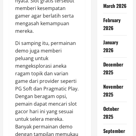
nyata. Slot gratis tersebut
March 2026
memberi kesempatan
gamer agar berlatih serta
February
mengasah kemampuan
2026
mereka.
January
Di samping itu, permainan
2026
demo juga memberi
peluang untuk
December
mengeksplorasi aneka
2025
ragam topik dan varian
game dari provider seperti
November
PG Soft dan Pragmatic Play.
2025
Dengan beragam opsi,
pemain dapat mencari slot
October
gacor hari ini yang sesuai
2025
untuk selera mereka.
Banyak permainan demo
September
dengan tampilan memukau