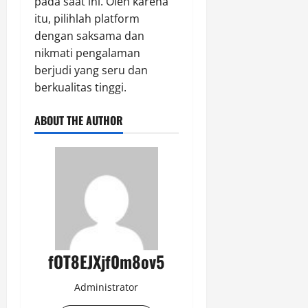
pada saat ini. Oleh karena
itu, pilihlah platform
dengan saksama dan
nikmati pengalaman
berjudi yang seru dan
berkualitas tinggi.
ABOUT THE AUTHOR
fOT8EJXjf0m8ov5
Administrator