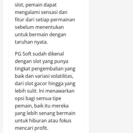
slot, pemain dapat
mengalami sensasi dan
fitur dari setiap permainan
sebelum menentukan
untuk bermain dengan
taruhan nyata.
PG Soft sudah dikenal
dengan slot yang punya
tingkat pengembalian yang
baik dan variasi volatilitas,
dari slot gacor hingga yang
lebih sulit. Ini menawarkan
opsi bagi semua tipe
pemain, baik itu mereka
yang lebih senang bermain
untuk hiburan atau fokus
mencari profit.