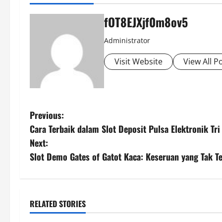
fOT8EJXjf0m8ov5
Administrator
Visit Website
View All P
P
Previous:
Cara Terbaik dalam Slot Deposit Pulsa Elektronik Tri
o
Next:
s
Slot Demo Gates of Gatot Kaca: Keseruan yang Tak T
t
n
RELATED STORIES
GAME ONLINE
GAME ONLIN
a