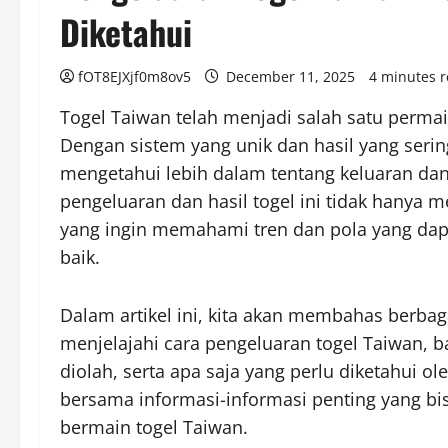
Diketahui
fOT8EJXjf0m8ov5
December 11, 2025
4 minutes 
Togel Taiwan telah menjadi salah satu permai
Dengan sistem yang unik dan hasil yang serin
mengetahui lebih dalam tentang keluaran dan
pengeluaran dan hasil togel ini tidak hanya m
yang ingin memahami tren dan pola yang da
baik.
Dalam artikel ini, kita akan membahas berbaga
menjelajahi cara pengeluaran togel Taiwan, b
diolah, serta apa saja yang perlu diketahui o
bersama informasi-informasi penting yang b
bermain togel Taiwan.