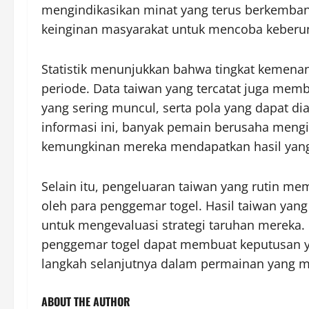
mengindikasikan minat yang terus berkembang 
keinginan masyarakat untuk mencoba keberu
Statistik menunjukkan bahwa tingkat kemenan
periode. Data taiwan yang tercatat juga me
yang sering muncul, serta pola yang dapat d
informasi ini, banyak pemain berusaha mengi
kemungkinan mereka mendapatkan hasil yang
Selain itu, pengeluaran taiwan yang rutin mem
oleh para penggemar togel. Hasil taiwan yan
untuk mengevaluasi strategi taruhan mereka.
penggemar togel dapat membuat keputusan ya
langkah selanjutnya dalam permainan yang me
ABOUT THE AUTHOR