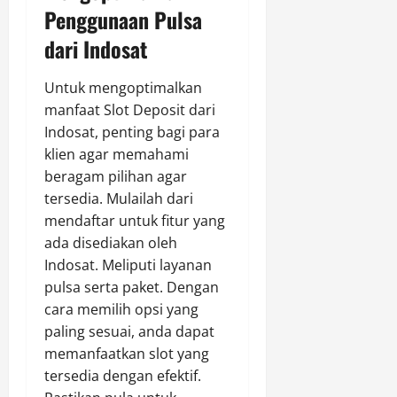
Penggunaan Pulsa
dari Indosat
Untuk mengoptimalkan
manfaat Slot Deposit dari
Indosat, penting bagi para
klien agar memahami
beragam pilihan agar
tersedia. Mulailah dari
mendaftar untuk fitur yang
ada disediakan oleh
Indosat. Meliputi layanan
pulsa serta paket. Dengan
cara memilih opsi yang
paling sesuai, anda dapat
memanfaatkan slot yang
tersedia dengan efektif.