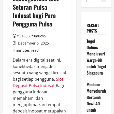
Setoran Pulsa
Indosat bagi Para
Pengguna Pulsa
RECENT
POSTS
fOT8EJXjf0m8ov5
Togel
December 6, 2025
Online:
4 minutes read
Menelusuri
Warga-88
Dalam era digital saat ini,
untuk Togel
konektivitas menjadi
Singapura
sesuatu yang sangat krusial
bagi setiap pengguna.
Slot
Panduan
Deposit Pulsa Indosat
Bagi
Menyeluruh
pengguna Indosat,
Bertaruh
memahami dan
Dewi 4D
mengoptimalkan tempat
untuk
deposit Indosat merupakan