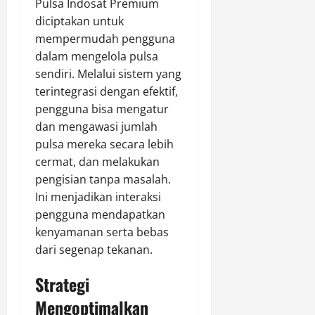
Pulsa Indosat Premium
diciptakan untuk
mempermudah pengguna
dalam mengelola pulsa
sendiri. Melalui sistem yang
terintegrasi dengan efektif,
pengguna bisa mengatur
dan mengawasi jumlah
pulsa mereka secara lebih
cermat, dan melakukan
pengisian tanpa masalah.
Ini menjadikan interaksi
pengguna mendapatkan
kenyamanan serta bebas
dari segenap tekanan.
Strategi
Mengoptimalkan