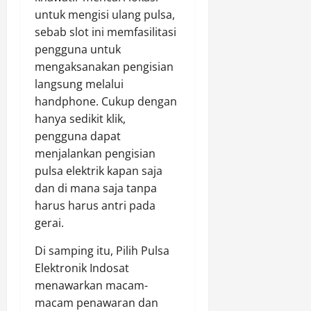
untuk mengisi ulang pulsa,
sebab slot ini memfasilitasi
pengguna untuk
mengaksanakan pengisian
langsung melalui
handphone. Cukup dengan
hanya sedikit klik,
pengguna dapat
menjalankan pengisian
pulsa elektrik kapan saja
dan di mana saja tanpa
harus harus antri pada
gerai.
Di samping itu, Pilih Pulsa
Elektronik Indosat
menawarkan macam-
macam penawaran dan