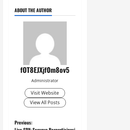
ABOUT THE AUTHOR
fOT8EJXjf0m8ov5
Administrator
Visit Website
View All Posts
P
Previous:
Live SDY: Serunya Berpartisipasi