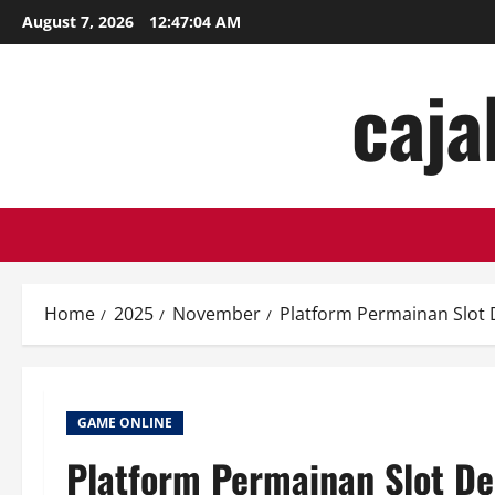
Skip
August 7, 2026
12:47:04 AM
to
content
caja
Home
2025
November
Platform Permainan Slot 
GAME ONLINE
Platform Permainan Slot De