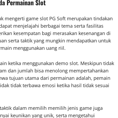
da Permainan Slot
k mengerti game slot PG Soft merupakan tindakan
apat menjelajahi berbagai tema serta fasilitas
erikan kesempatan bagi merasakan kesenangan di
an serta taktik yang mungkin mendapatkan untuk
main menggunakan uang riil.
ain ketika menggunakan demo slot. Meskipun tidak
n jam dan jumlah bisa menolong mempertahankan
hwa tujuan utama dari permainan adalah, pemain
dak tidak terbawa emosi ketika hasil tidak sesuai
 taktik dalam memilih memilih jenis game juga
ai keunikan yang unik, serta mengetahui