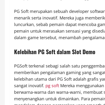
PG Soft merupakan sebuah developer softwar
menarik serta inovatif. Mereka juga member
luncurkan, sebab pemain dapat mencoba gam
pemain untuk merasakan sensasi yang disedi
dalam game tersebut, menambah pengalaman 
Kelebihan PG Soft dalam Slot Demo
PGSoft terkenal sebagi salah satu penggemba
memberikan pengalaman gaming yang sangat
kelebihan utama dari PG Soft adalah grafis 
sangat inovatif.
pg soft
Mereka menggunakan t
berwarna-warna dan warna-warni, membuat set
menyenangkan untuk dimainkan. Para pemai