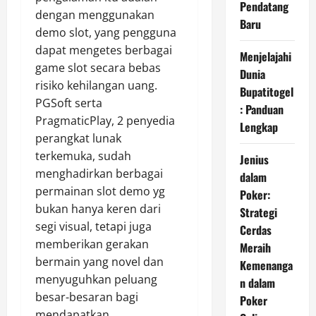
Pendatang
dengan menggunakan
Baru
demo slot, yang pengguna
dapat mengetes berbagai
Menjelajahi
game slot secara bebas
Dunia
risiko kehilangan uang.
Bupatitogel
PGSoft serta
: Panduan
PragmaticPlay, 2 penyedia
Lengkap
perangkat lunak
terkemuka, sudah
Jenius
menghadirkan berbagai
dalam
permainan slot demo yg
Poker:
bukan hanya keren dari
Strategi
segi visual, tetapi juga
Cerdas
memberikan gerakan
Meraih
bermain yang novel dan
Kemenanga
menyuguhkan peluang
n dalam
besar-besaran bagi
Poker
mendapatkan