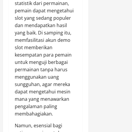
statistik dari permainan,
pemain dapat mengetahui
slot yang sedang populer
dan mendapatkan hasil
yang baik. Di samping itu,
memfasilitasi akun demo
slot memberikan
kesempatan para pemain
untuk menguji berbagai
permainan tanpa harus
menggunakan uang
sungguhan, agar mereka
dapat mengetahui mesin
mana yang menawarkan
pengalaman paling
membahagiakan.
Namun, esensial bagi