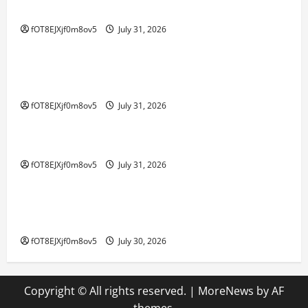
Singapura
fOT8EJXjf0m8ov5
July 31, 2026
GAME ONLINE
Panduan Menyeluruh Bertaruh Dewi 4D untuk
Pendatang Baru
fOT8EJXjf0m8ov5
July 31, 2026
GAME ONLINE
Menjelajahi Dunia Bupatitogel: Panduan Lengkap
fOT8EJXjf0m8ov5
July 31, 2026
GAME ONLINE
Jenius dalam Poker: Strategi Cerdas Meraih
Kemenangan dalam Poker Online
fOT8EJXjf0m8ov5
July 30, 2026
Copyright © All rights reserved.
|
MoreNews
by AF