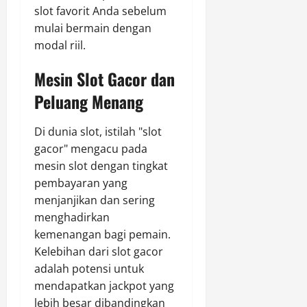
slot favorit Anda sebelum
mulai bermain dengan
modal riil.
Mesin Slot Gacor dan
Peluang Menang
Di dunia slot, istilah "slot
gacor" mengacu pada
mesin slot dengan tingkat
pembayaran yang
menjanjikan dan sering
menghadirkan
kemenangan bagi pemain.
Kelebihan dari slot gacor
adalah potensi untuk
mendapatkan jackpot yang
lebih besar dibandingkan