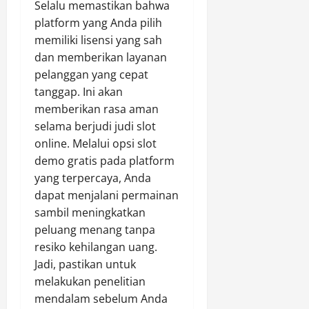
Selalu memastikan bahwa
platform yang Anda pilih
memiliki lisensi yang sah
dan memberikan layanan
pelanggan yang cepat
tanggap. Ini akan
memberikan rasa aman
selama berjudi judi slot
online. Melalui opsi slot
demo gratis pada platform
yang terpercaya, Anda
dapat menjalani permainan
sambil meningkatkan
peluang menang tanpa
resiko kehilangan uang.
Jadi, pastikan untuk
melakukan penelitian
mendalam sebelum Anda