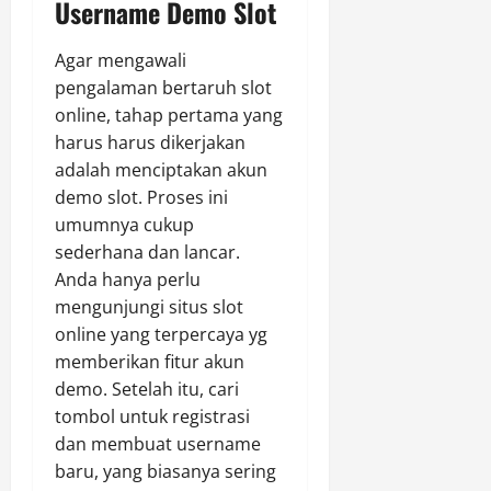
Username Demo Slot
Agar mengawali
pengalaman bertaruh slot
online, tahap pertama yang
harus harus dikerjakan
adalah menciptakan akun
demo slot. Proses ini
umumnya cukup
sederhana dan lancar.
Anda hanya perlu
mengunjungi situs slot
online yang terpercaya yg
memberikan fitur akun
demo. Setelah itu, cari
tombol untuk registrasi
dan membuat username
baru, yang biasanya sering