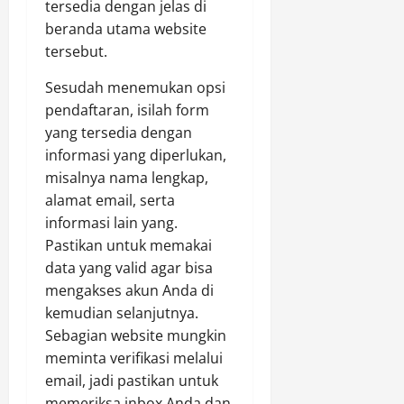
tersedia dengan jelas di
beranda utama website
tersebut.
Sesudah menemukan opsi
pendaftaran, isilah form
yang tersedia dengan
informasi yang diperlukan,
misalnya nama lengkap,
alamat email, serta
informasi lain yang.
Pastikan untuk memakai
data yang valid agar bisa
mengakses akun Anda di
kemudian selanjutnya.
Sebagian website mungkin
meminta verifikasi melalui
email, jadi pastikan untuk
memeriksa inbox Anda dan