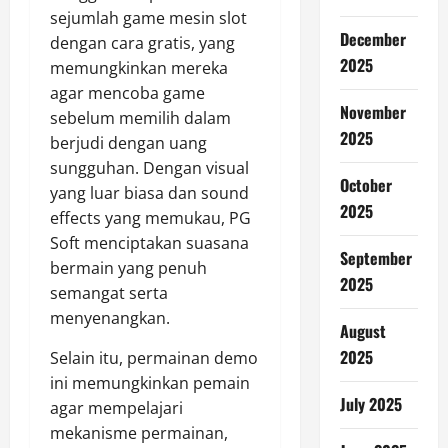
sejumlah game mesin slot
December
dengan cara gratis, yang
2025
memungkinkan mereka
agar mencoba game
November
sebelum memilih dalam
2025
berjudi dengan uang
sungguhan. Dengan visual
October
yang luar biasa dan sound
2025
effects yang memukau, PG
Soft menciptakan suasana
September
bermain yang penuh
2025
semangat serta
menyenangkan.
August
2025
Selain itu, permainan demo
ini memungkinkan pemain
July 2025
agar mempelajari
mekanisme permainan,