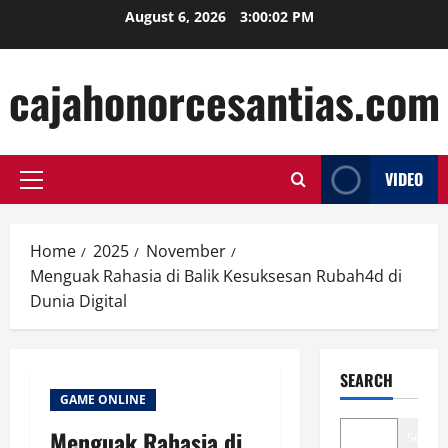
Skip
August 6, 2026
3:00:02 PM
to
content
cajahonorcesantias.com
VIDEO
Primary
Menu
Home
2025
November
Menguak Rahasia di Balik Kesuksesan Rubah4d di
Dunia Digital
SEARCH
GAME ONLINE
Menguak Rahasia di
Search