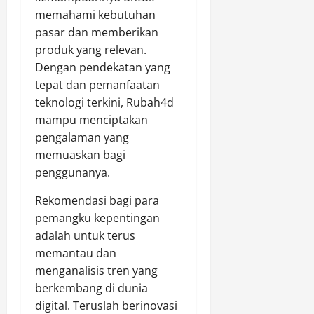
memahami kebutuhan
pasar dan memberikan
produk yang relevan.
Dengan pendekatan yang
tepat dan pemanfaatan
teknologi terkini, Rubah4d
mampu menciptakan
pengalaman yang
memuaskan bagi
penggunanya.
Rekomendasi bagi para
pemangku kepentingan
adalah untuk terus
memantau dan
menganalisis tren yang
berkembang di dunia
digital. Teruslah berinovasi