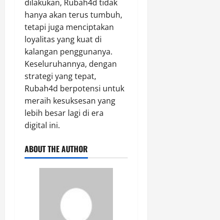
dilakukan, Rubah4d tidak
hanya akan terus tumbuh,
tetapi juga menciptakan
loyalitas yang kuat di
kalangan penggunanya.
Keseluruhannya, dengan
strategi yang tepat,
Rubah4d berpotensi untuk
meraih kesuksesan yang
lebih besar lagi di era
digital ini.
ABOUT THE AUTHOR