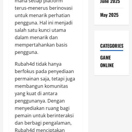
mana setiap platform
June 2025
terus-menerus berinovasi
May 2025
untuk menarik perhatian
pengguna. Hal ini menjadi
salah satu kunci utama
dalam menarik dan
mempertahankan basis
CATEGORIES
pengguna.
GAME
Rubah4d tidak hanya
ONLINE
berfokus pada penyediaan
permainan saja, tetapi juga
membangun komunitas
yang kuat di antara
penggunanya. Dengan
menyediakan ruang bagi
pemain untuk berinteraksi
dan berbagi pengalaman,
Rubah4d menciptakan