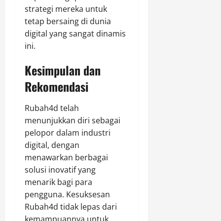
strategi mereka untuk
tetap bersaing di dunia
digital yang sangat dinamis
ini.
Kesimpulan dan
Rekomendasi
Rubah4d telah
menunjukkan diri sebagai
pelopor dalam industri
digital, dengan
menawarkan berbagai
solusi inovatif yang
menarik bagi para
pengguna. Kesuksesan
Rubah4d tidak lepas dari
kemampuannya untuk