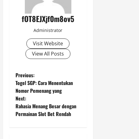
fOT8EJXjf0m8ov5
Administrator
Visit Website
View All Posts
P
Previous:
Togel SGP: Cara Menentukan
o
Nomor Pemenang yang
Next:
s
Rahasia Menang Besar dengan
t
Permainan Slot Bet Rendah
n