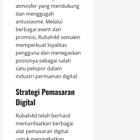
atmosfer yang mendukung
dan menggugah
antusiasme. Melalui
berbagai event dan
promosi, Rubah4d semakin
memperkuat loyalitas
pengguna dan menegaskan
posisinya sebagai salah
satu pelopor dalam
industri permainan digital.
Strategi Pemasaran
Digital
Rubah4d telah berhasil
memanfaatkan berbagai
alat pemasaran digital
untuk meningkatkan