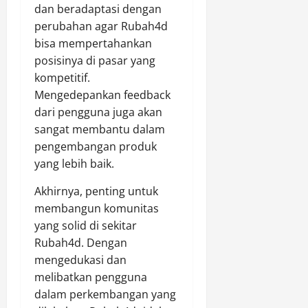
dan beradaptasi dengan
perubahan agar Rubah4d
bisa mempertahankan
posisinya di pasar yang
kompetitif.
Mengedepankan feedback
dari pengguna juga akan
sangat membantu dalam
pengembangan produk
yang lebih baik.
Akhirnya, penting untuk
membangun komunitas
yang solid di sekitar
Rubah4d. Dengan
mengedukasi dan
melibatkan pengguna
dalam perkembangan yang