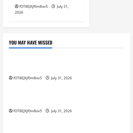
fOT8EJXjf0m8ov5
July 31,
2026
YOU MAY HAVE MISSED
GAME ONLINE
Togel Online: Menelusuri Warga-88 untuk Togel
Singapura
fOT8EJXjf0m8ov5
July 31, 2026
GAME ONLINE
Panduan Menyeluruh Bertaruh Dewi 4D untuk
Pendatang Baru
fOT8EJXjf0m8ov5
July 31, 2026
GAME ONLINE
Menjelajahi Dunia Bupatitogel: Panduan Lengkap