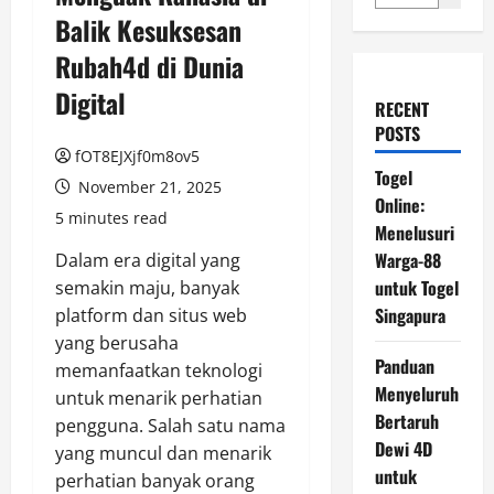
Balik Kesuksesan
Rubah4d di Dunia
Digital
RECENT
POSTS
fOT8EJXjf0m8ov5
Togel
November 21, 2025
Online:
5 minutes read
Menelusuri
Warga-88
Dalam era digital yang
untuk Togel
semakin maju, banyak
Singapura
platform dan situs web
yang berusaha
Panduan
memanfaatkan teknologi
Menyeluruh
untuk menarik perhatian
Bertaruh
pengguna. Salah satu nama
Dewi 4D
yang muncul dan menarik
untuk
perhatian banyak orang