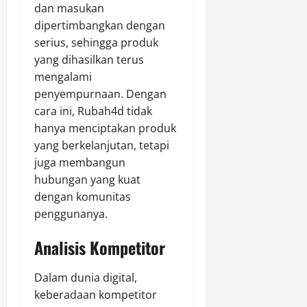
dan masukan
dipertimbangkan dengan
serius, sehingga produk
yang dihasilkan terus
mengalami
penyempurnaan. Dengan
cara ini, Rubah4d tidak
hanya menciptakan produk
yang berkelanjutan, tetapi
juga membangun
hubungan yang kuat
dengan komunitas
penggunanya.
Analisis Kompetitor
Dalam dunia digital,
keberadaan kompetitor