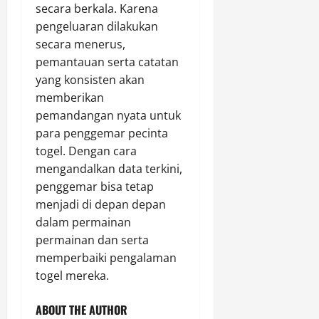
secara berkala. Karena
pengeluaran dilakukan
secara menerus,
pemantauan serta catatan
yang konsisten akan
memberikan
pemandangan nyata untuk
para penggemar pecinta
togel. Dengan cara
mengandalkan data terkini,
penggemar bisa tetap
menjadi di depan depan
dalam permainan
permainan dan serta
memperbaiki pengalaman
togel mereka.
ABOUT THE AUTHOR