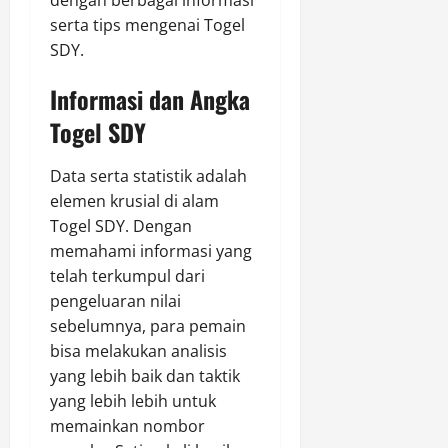
dengan berbagai informasi
serta tips mengenai Togel
SDY.
Informasi dan Angka
Togel SDY
Data serta statistik adalah
elemen krusial di alam
Togel SDY. Dengan
memahami informasi yang
telah terkumpul dari
pengeluaran nilai
sebelumnya, para pemain
bisa melakukan analisis
yang lebih baik dan taktik
yang lebih lebih untuk
memainkan nombor