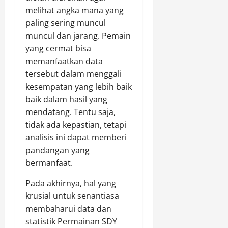
melihat angka mana yang
paling sering muncul
muncul dan jarang. Pemain
yang cermat bisa
memanfaatkan data
tersebut dalam menggali
kesempatan yang lebih baik
baik dalam hasil yang
mendatang. Tentu saja,
tidak ada kepastian, tetapi
analisis ini dapat memberi
pandangan yang
bermanfaat.
Pada akhirnya, hal yang
krusial untuk senantiasa
membaharui data dan
statistik Permainan SDY