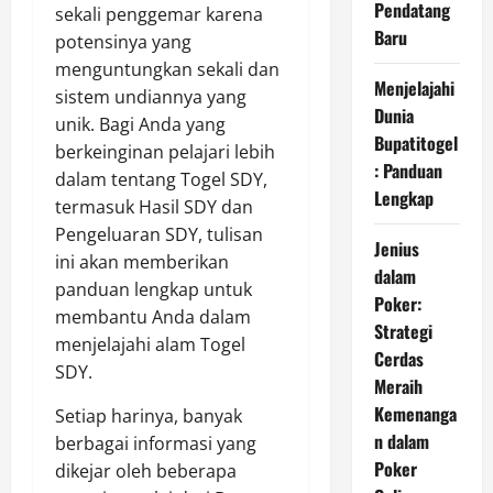
Pendatang
sekali penggemar karena
Baru
potensinya yang
menguntungkan sekali dan
Menjelajahi
sistem undiannya yang
Dunia
unik. Bagi Anda yang
Bupatitogel
berkeinginan pelajari lebih
: Panduan
dalam tentang Togel SDY,
Lengkap
termasuk Hasil SDY dan
Pengeluaran SDY, tulisan
Jenius
ini akan memberikan
dalam
panduan lengkap untuk
Poker:
membantu Anda dalam
Strategi
menjelajahi alam Togel
Cerdas
SDY.
Meraih
Kemenanga
Setiap harinya, banyak
n dalam
berbagai informasi yang
Poker
dikejar oleh beberapa