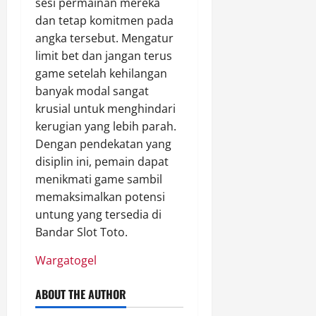
sesi permainan mereka
dan tetap komitmen pada
angka tersebut. Mengatur
limit bet dan jangan terus
game setelah kehilangan
banyak modal sangat
krusial untuk menghindari
kerugian yang lebih parah.
Dengan pendekatan yang
disiplin ini, pemain dapat
menikmati game sambil
memaksimalkan potensi
untung yang tersedia di
Bandar Slot Toto.
Wargatogel
ABOUT THE AUTHOR