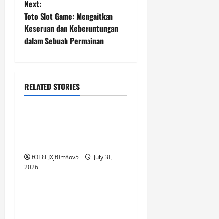
Next:
t
Toto Slot Game: Mengaitkan
Keseruan dan Keberuntungan
n
dalam Sebuah Permainan
a
v
RELATED STORIES
GAME ONLINE
i
g
Togel Online: Menelusuri
Warga-88 untuk Togel
a
Singapura
t
fOT8EJXjf0m8ov5
July 31,
2026
GAME ONLINE
i
Panduan Menyeluruh
o
Bertaruh Dewi 4D untuk