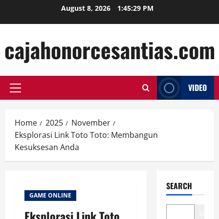
Skip
August 8, 2026
1:45:30 PM
to
content
cajahonorcesantias.com
VIDEO
Primary
Menu
Home
2025
November
Eksplorasi Link Toto Toto: Membangun
Kesuksesan Anda
SEARCH
GAME ONLINE
Eksplorasi Link Toto
Search