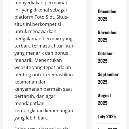
menyediakan permainan
ini, yang dikenal sebagai
December
platform Toto Slot. Situs-
2025
situs ini berkompetisi
untuk menawarkan
November
pengalaman bermain yang
2025
terbaik, termasuk fitur-fitur
yang menarik dan bonus
October
menarik. Menentukan
2025
website yang tepat adalah
September
penting untuk memastikan
2025
keamanan dan
kenyamanan bermain saat
August
bertaruh, dan agar
2025
mendapatkan
kemungkinan kemenangan
July 2025
yang lebih baik.