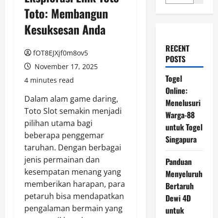
Toto: Membangun
Kesuksesan Anda
RECENT
fOT8EJXjf0m8ov5
POSTS
November 17, 2025
Togel
4 minutes read
Online:
Dalam alam game daring,
Menelusuri
Toto Slot semakin menjadi
Warga-88
pilihan utama bagi
untuk Togel
beberapa penggemar
Singapura
taruhan. Dengan berbagai
jenis permainan dan
Panduan
kesempatan menang yang
Menyeluruh
memberikan harapan, para
Bertaruh
petaruh bisa mendapatkan
Dewi 4D
pengalaman bermain yang
untuk