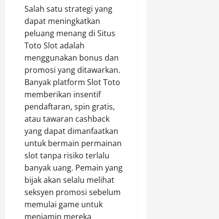
Salah satu strategi yang
dapat meningkatkan
peluang menang di Situs
Toto Slot adalah
menggunakan bonus dan
promosi yang ditawarkan.
Banyak platform Slot Toto
memberikan insentif
pendaftaran, spin gratis,
atau tawaran cashback
yang dapat dimanfaatkan
untuk bermain permainan
slot tanpa risiko terlalu
banyak uang. Pemain yang
bijak akan selalu melihat
seksyen promosi sebelum
memulai game untuk
menjamin mereka