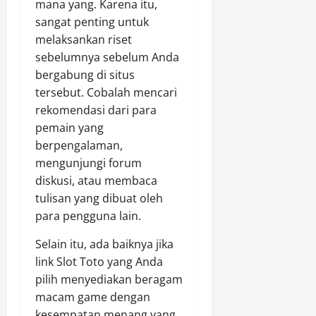
mana yang. Karena itu,
sangat penting untuk
melaksankan riset
sebelumnya sebelum Anda
bergabung di situs
tersebut. Cobalah mencari
rekomendasi dari para
pemain yang
berpengalaman,
mengunjungi forum
diskusi, atau membaca
tulisan yang dibuat oleh
para pengguna lain.
Selain itu, ada baiknya jika
link Slot Toto yang Anda
pilih menyediakan beragam
macam game dengan
kesempatan menang yang