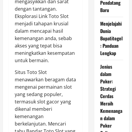
mengasyikkan dan sarat
Pendatang
dengan tantangan.
Baru
Eksplorasi Link Toto Slot
Menjelajahi
menjadi tahapan krusial
Dunia
dalam mencapai hasil
Bupatitogel
kemenangan anda, sebab
: Panduan
akses yang tepat bisa
Lengkap
meningkatkan kesempatan
untuk bermain.
Jenius
Situs Toto Slot
dalam
menawarkan beragam data
Poker:
mengenai permainan slot
Strategi
yang sedang populer,
Cerdas
termasuk slot gacor yang
Meraih
dikenal memberi
Kemenanga
kemenangan
n dalam
berkelanjutan. Mencari
Poker
tahu Bandar Toto Slot yang