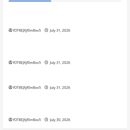
Togel Online: Menelusuri Warga-88 untuk Togel
Singapura
fOT8EJXjf0m8ov5
July 31, 2026
GAME ONLINE
Panduan Menyeluruh Bertaruh Dewi 4D untuk
Pendatang Baru
fOT8EJXjf0m8ov5
July 31, 2026
GAME ONLINE
Menjelajahi Dunia Bupatitogel: Panduan Lengkap
fOT8EJXjf0m8ov5
July 31, 2026
GAME ONLINE
Jenius dalam Poker: Strategi Cerdas Meraih
Kemenangan dalam Poker Online
fOT8EJXjf0m8ov5
July 30, 2026