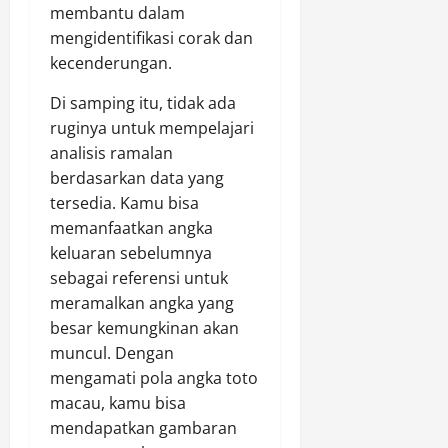
membantu dalam
mengidentifikasi corak dan
kecenderungan.
Di samping itu, tidak ada
ruginya untuk mempelajari
analisis ramalan
berdasarkan data yang
tersedia. Kamu bisa
memanfaatkan angka
keluaran sebelumnya
sebagai referensi untuk
meramalkan angka yang
besar kemungkinan akan
muncul. Dengan
mengamati pola angka toto
macau, kamu bisa
mendapatkan gambaran