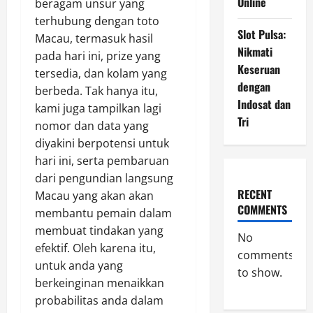
Online
beragam unsur yang
terhubung dengan toto
Slot Pulsa:
Macau, termasuk hasil
Nikmati
pada hari ini, prize yang
Keseruan
tersedia, dan kolam yang
dengan
berbeda. Tak hanya itu,
Indosat dan
kami juga tampilkan lagi
Tri
nomor dan data yang
diyakini berpotensi untuk
hari ini, serta pembaruan
dari pengundian langsung
RECENT
Macau yang akan akan
COMMENTS
membantu pemain dalam
membuat tindakan yang
No
efektif. Oleh karena itu,
comments
untuk anda yang
to show.
berkeinginan menaikkan
probabilitas anda dalam