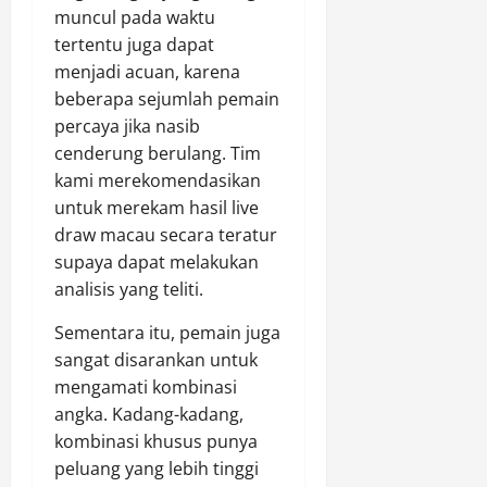
muncul pada waktu
tertentu juga dapat
menjadi acuan, karena
beberapa sejumlah pemain
percaya jika nasib
cenderung berulang. Tim
kami merekomendasikan
untuk merekam hasil live
draw macau secara teratur
supaya dapat melakukan
analisis yang teliti.
Sementara itu, pemain juga
sangat disarankan untuk
mengamati kombinasi
angka. Kadang-kadang,
kombinasi khusus punya
peluang yang lebih tinggi