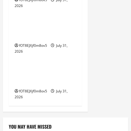
a
2026
GAME ONLINE
t
Panduan Menyeluruh
i
Bertaruh Dewi 4D untuk
Pendatang Baru
o
fOT8EJXjf0m8ov5
July 31,
n
2026
GAME ONLINE
Menjelajahi Dunia
Bupatitogel: Panduan
Lengkap
fOT8EJXjf0m8ov5
July 31,
2026
YOU MAY HAVE MISSED
GAME ONLINE