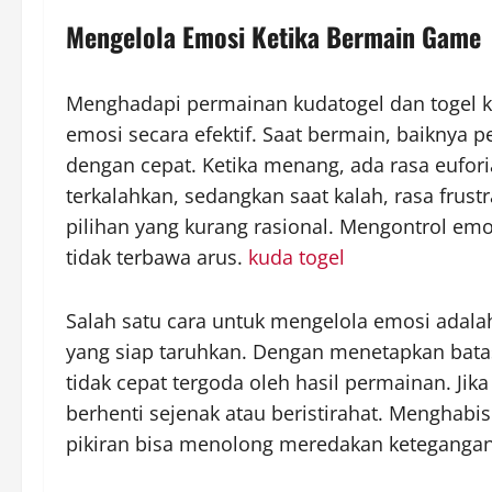
Mengelola Emosi Ketika Bermain Game
Menghadapi permainan kudatogel dan togel
emosi secara efektif. Saat bermain, baiknya
dengan cepat. Ketika menang, ada rasa eufo
terkalahkan, sedangkan saat kalah, rasa fru
pilihan yang kurang rasional. Mengontrol emos
tidak terbawa arus.
kuda togel
Salah satu cara untuk mengelola emosi adal
yang siap taruhkan. Dengan menetapkan batas
tidak cepat tergoda oleh hasil permainan. Ji
berhenti sejenak atau beristirahat. Mengh
pikiran bisa menolong meredakan ketegangan 