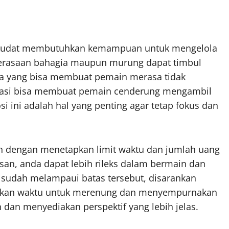
 kudat membutuhkan kemampuan untuk mengelola
 perasaan bahagia maupun murung dapat timbul
ria yang bisa membuat pemain merasa tidak
strasi bisa membuat pemain cenderung mengambil
i ini adalah hal yang penting agar tetap fokus dan
ah dengan menetapkan limit waktu dan jumlah uang
an, anda dapat lebih rileks dalam bermain dan
ka sudah melampaui batas tersebut, disarankan
abiskan waktu untuk merenung dan menyempurnakan
dan menyediakan perspektif yang lebih jelas.