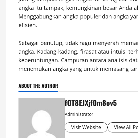
angka itu tampak, kemungkinan besar Anda ak
Menggabungkan angka populer dan angka yang 
efisien.
Sebagai penutup, tidak ragu menyerah meman
angka. Kadang-kadang, firasat atau intuisi 
keberuntungan. Campuran antara analisis dat
menemukan angka yang untuk memasang taru
ABOUT THE AUTHOR
fOT8EJXjf0m8ov5
Administrator
Visit Website
View All P