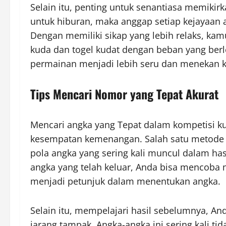
Selain itu, penting untuk senantiasa memikir
untuk hiburan, maka anggap setiap kejayaan 
Dengan memiliki sikap yang lebih relaks, ka
kuda dan togel kudat dengan beban yang ber
permainan menjadi lebih seru dan menekan 
Tips Mencari Nomor yang Tepat Akurat
Mencari angka yang Tepat dalam kompetisi ku
kesempatan kemenangan. Salah satu metode y
pola angka yang sering kali muncul dalam h
angka yang telah keluar, Anda bisa mencoba m
menjadi petunjuk dalam menentukan angka.
Selain itu, mempelajari hasil sebelumnya, A
jarang tampak. Angka-angka ini sering kali ti