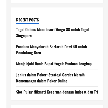
RECENT POSTS
Togel Online: Menelusuri Warga-88 untuk Togel
Singapura
Panduan Menyeluruh Bertaruh Dewi 4D untuk
Pendatang Baru
Menjelajahi Dunia Bupatitogel: Panduan Lengkap
Jenius dalam Poker: Strategi Cerdas Meraih
Kemenangan dalam Poker Online
Slot Pulsa: Nikmati Keseruan dengan Indosat dan Tri