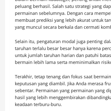
peluang berhasil. Salah satu strategi yang dap
permainan sebelumnya. Dengan cara mempelaj
membuat prediksi yang lebih akurat untuk tar
yang muncul secara berkala dan cermati kom
Selain itu, pengaturan modal juga penting da
taruhan terlalu besar besar hanya karena perc
untuk jumlah taruhan harian dan patuhi bata
bermain lebih lama serta meminimalkan risik
Terakhir, tetap tenang dan fokus saat bermai
keputusan yang diambil. Jika Anda merasa frus
sebentar. Permainan yang permainan yang d
hasil yang lebih menggembirakan dibanding
keadaan terburu-buru.