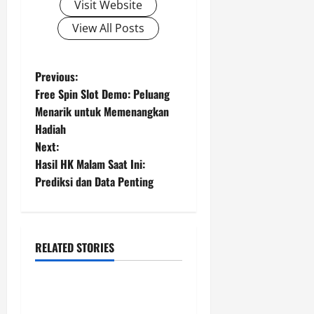
Visit Website
View All Posts
P
Previous:
Free Spin Slot Demo: Peluang
o
Menarik untuk Memenangkan
Hadiah
s
Next:
t
Hasil HK Malam Saat Ini:
Prediksi dan Data Penting
n
a
RELATED STORIES
v
GAME ONLINE
i
Togel Online: Menelusuri
Warga-88 untuk Togel