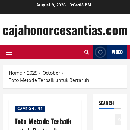
Skip
August 9, 2026
3:04:08 PM
to
content
cajahonorcesantias.com
VIDEO
Primary
Menu
Home
2025
October
Toto Metode Terbaik untuk Bertaruh
SEARCH
GAME ONLINE
Toto Metode Terbaik
Search