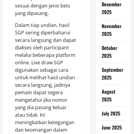
December
sesuai dengan jenis bets
2025
yang dipasang.
Dalam tiap undian, hasil
November
SGP sering diperbaharui
2025
secara langsung dan dapat
diakses oleh participant
October
melalui beberapa platform
2025
online. Live draw SGP
September
digunakan sebagai cara
2025
untuk melihat hasil undian
secara langsung, jadinya
August
pemain dapat segera
2025
mengetahui jika nomor
yang dia pasang keluar
July 2025
atau tidak. Ini
meningkatkan ketegangan
June 2025
dan kesenangan dalam