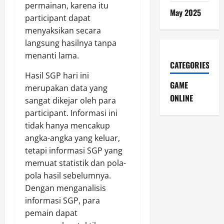
permainan, karena itu
May 2025
participant dapat
menyaksikan secara
langsung hasilnya tanpa
menanti lama.
CATEGORIES
Hasil SGP hari ini
GAME
merupakan data yang
ONLINE
sangat dikejar oleh para
participant. Informasi ini
tidak hanya mencakup
angka-angka yang keluar,
tetapi informasi SGP yang
memuat statistik dan pola-
pola hasil sebelumnya.
Dengan menganalisis
informasi SGP, para
pemain dapat