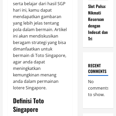
serta belajar dari hasil SGP
Slot Pulsa:
hari ini, kamu dapat
Nikmati
mendapatkan gambaran
Keseruan
yang lebih jelas tentang
dengan
pola dalam bermain. Artikel
Indosat dan
ini akan mendiskusikan
Tri
beragam strategi yang bisa
dimanfaatkan untuk
bermain di Toto Singapore,
agar anda dapat
RECENT
meningkatkan
COMMENTS
kemungkinan menang
anda dalam permainan
No
lotere Singapore.
comments
to show.
Definisi Toto
Singapore