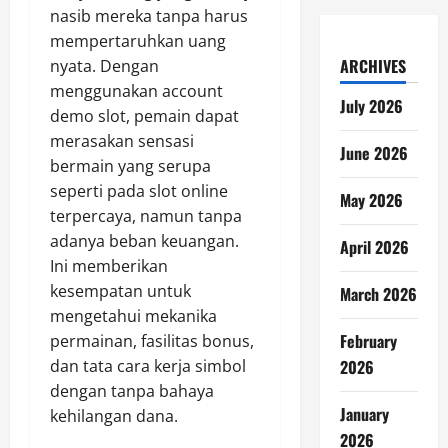
nasib mereka tanpa harus
mempertaruhkan uang
ARCHIVES
nyata. Dengan
menggunakan account
July 2026
demo slot, pemain dapat
merasakan sensasi
June 2026
bermain yang serupa
seperti pada slot online
May 2026
terpercaya, namun tanpa
adanya beban keuangan.
April 2026
Ini memberikan
kesempatan untuk
March 2026
mengetahui mekanika
February
permainan, fasilitas bonus,
dan tata cara kerja simbol
2026
dengan tanpa bahaya
January
kehilangan dana.
2026