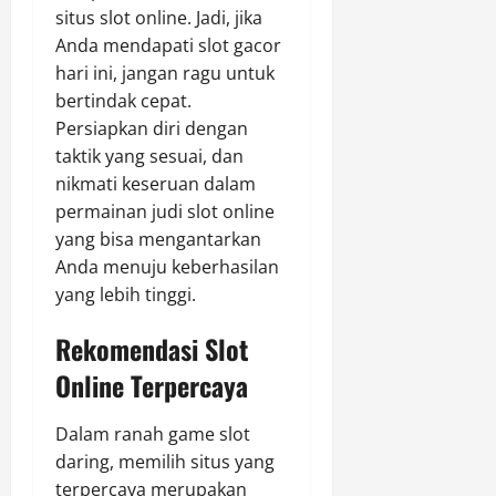
situs slot online. Jadi, jika
Anda mendapati slot gacor
hari ini, jangan ragu untuk
bertindak cepat.
Persiapkan diri dengan
taktik yang sesuai, dan
nikmati keseruan dalam
permainan judi slot online
yang bisa mengantarkan
Anda menuju keberhasilan
yang lebih tinggi.
Rekomendasi Slot
Online Terpercaya
Dalam ranah game slot
daring, memilih situs yang
terpercaya merupakan