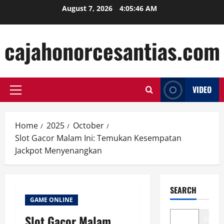
Skip
August 7, 2026
4:05:47 AM
to
content
cajahonorcesantias.com
VIDEO
Primary
Menu
Home
2025
October
Slot Gacor Malam Ini: Temukan Kesempatan
Jackpot Menyenangkan
SEARCH
GAME ONLINE
Slot Gacor Malam
Search