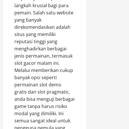
langkah krusial bagi para
pemain. Salah satu website
yang banyak
direkomendasikan adalah
situs yang memiliki
reputasi tinggi yang
menghadirkan berbagai
jenis permainan, termasuk
slot gacor malam ini.
Melalui memberikan cukup
banyak opsi seperti
permainan slot demo
gratis dan slot pragmatic,
anda bisa menguji berbagai
game tanpa harus risiko
modal yang dimiliki. Ini
semua sangat ideal untuk
pengguna pemula yang