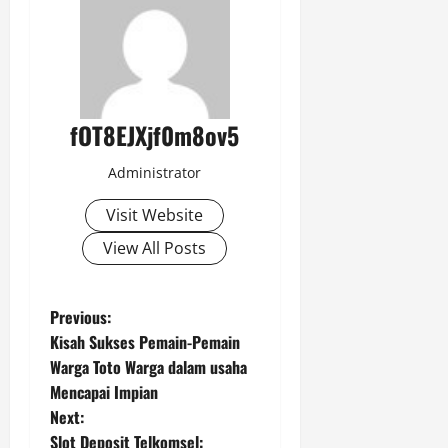
fOT8EJXjf0m8ov5
Administrator
Visit Website
View All Posts
P
Previous:
Kisah Sukses Pemain-Pemain
o
Warga Toto Warga dalam usaha
Mencapai Impian
s
Next:
Slot Deposit Telkomsel: