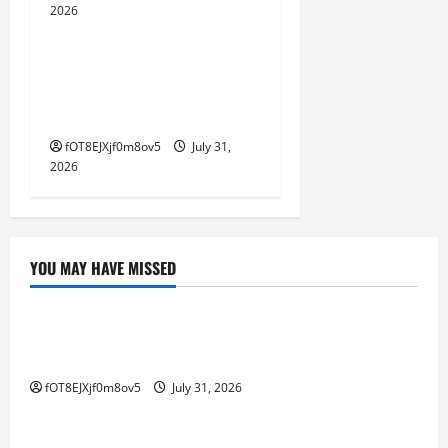
2026
GAME ONLINE
Menjelajahi Dunia
Bupatitogel: Panduan
Lengkap
fOT8EJXjf0m8ov5
July 31,
2026
YOU MAY HAVE MISSED
GAME ONLINE
Togel Online: Menelusuri Warga-88 untuk Togel
Singapura
fOT8EJXjf0m8ov5
July 31, 2026
GAME ONLINE
Panduan Menyeluruh Bertaruh Dewi 4D untuk