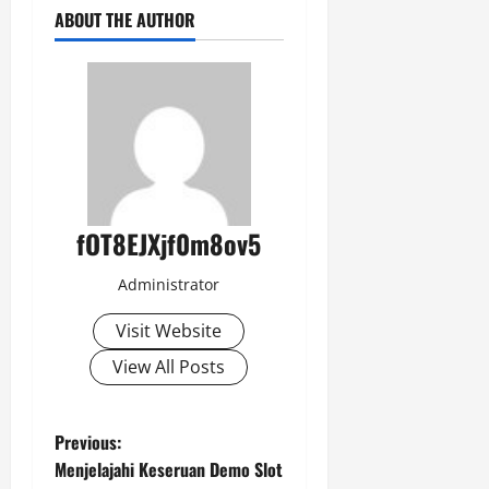
ABOUT THE AUTHOR
fOT8EJXjf0m8ov5
Administrator
Visit Website
View All Posts
P
Previous:
Menjelajahi Keseruan Demo Slot