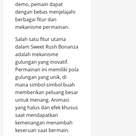
demo, pemain dapat
dengan bebas menjelajahi
berbagai fitur dan
mekanisme permainan.
Salah satu fitur utama
dalam Sweet Rush Bonanza
adalah mekanisme
gulungan yang inovatif.
Permainan ini memiliki pola
gulungan yang unik, di
mana simbol-simbol buah
memberikan peluang besar
untuk menang. Animasi
yang halus dan efek khusus
saat mendapatkan
kemenangan menambah
keseruan saat bermain.