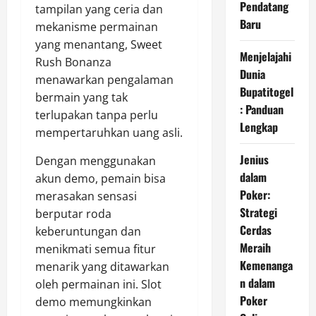
Pendatang
tampilan yang ceria dan
Baru
mekanisme permainan
yang menantang, Sweet
Menjelajahi
Rush Bonanza
Dunia
menawarkan pengalaman
Bupatitogel
bermain yang tak
: Panduan
terlupakan tanpa perlu
Lengkap
mempertaruhkan uang asli.
Jenius
Dengan menggunakan
dalam
akun demo, pemain bisa
Poker:
merasakan sensasi
Strategi
berputar roda
Cerdas
keberuntungan dan
Meraih
menikmati semua fitur
Kemenanga
menarik yang ditawarkan
n dalam
oleh permainan ini. Slot
Poker
demo memungkinkan