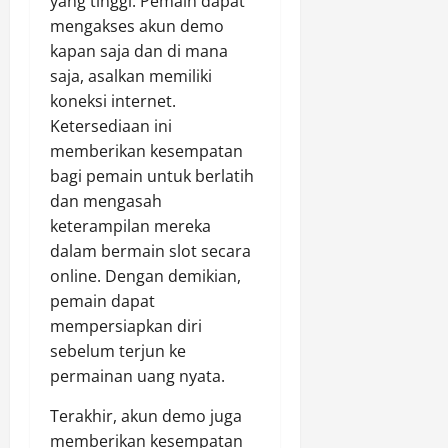
yang tinggi. Pemain dapat
mengakses akun demo
kapan saja dan di mana
saja, asalkan memiliki
koneksi internet.
Ketersediaan ini
memberikan kesempatan
bagi pemain untuk berlatih
dan mengasah
keterampilan mereka
dalam bermain slot secara
online. Dengan demikian,
pemain dapat
mempersiapkan diri
sebelum terjun ke
permainan uang nyata.
Terakhir, akun demo juga
memberikan kesempatan