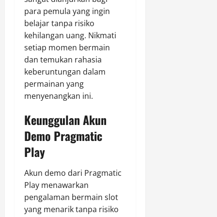
para pemula yang ingin
belajar tanpa risiko
kehilangan uang. Nikmati
setiap momen bermain
dan temukan rahasia
keberuntungan dalam
permainan yang
menyenangkan ini.
Keunggulan Akun
Demo Pragmatic
Play
Akun demo dari Pragmatic
Play menawarkan
pengalaman bermain slot
yang menarik tanpa risiko