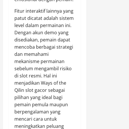
Fitur interaktif lainnya yang
patut dicatat adalah sistem
level dalam permainan ini.
Dengan akun demo yang
disediakan, pemain dapat
mencoba berbagai strategi
dan memahami
mekanisme permainan
sebelum mengambil risiko
di slot resmi. Hal ini
menjadikan Ways of the
Qilin slot gacor sebagai
pilihan yang ideal bagi
pemain pemula maupun
berpengalaman yang
mencari cara untuk
meningkatkan peluang