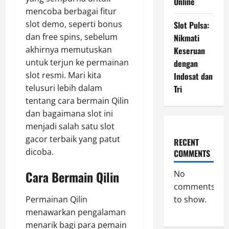
Online
mencoba berbagai fitur
slot demo, seperti bonus
Slot Pulsa:
dan free spins, sebelum
Nikmati
akhirnya memutuskan
Keseruan
untuk terjun ke permainan
dengan
slot resmi. Mari kita
Indosat dan
telusuri lebih dalam
Tri
tentang cara bermain Qilin
dan bagaimana slot ini
menjadi salah satu slot
gacor terbaik yang patut
RECENT
dicoba.
COMMENTS
Cara Bermain Qilin
No
comments
Permainan Qilin
to show.
menawarkan pengalaman
menarik bagi para pemain