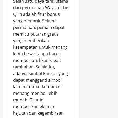
Salah satu daya tarik utama
dari permainan Ways of the
Qilin adalah fitur bonus
yang menarik. Selama
permainan, pemain dapat
memicu putaran gratis
yang memberikan
kesempatan untuk menang
lebih besar tanpa harus
mempertaruhkan kredit
tambahan. Selain itu,
adanya simbol khusus yang
dapat mengganti simbol
lain membuat kombinasi
menang menjadi lebih
mudah. Fitur ini
memberikan elemen
kejutan dan kegembiraan