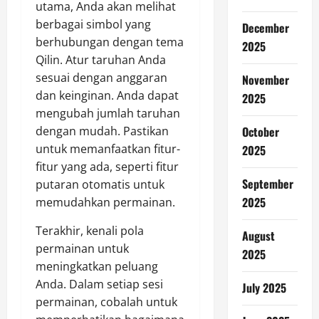
utama, Anda akan melihat
berbagai simbol yang
December
berhubungan dengan tema
2025
Qilin. Atur taruhan Anda
sesuai dengan anggaran
November
dan keinginan. Anda dapat
2025
mengubah jumlah taruhan
dengan mudah. Pastikan
October
untuk memanfaatkan fitur-
2025
fitur yang ada, seperti fitur
September
putaran otomatis untuk
2025
memudahkan permainan.
Terakhir, kenali pola
August
permainan untuk
2025
meningkatkan peluang
Anda. Dalam setiap sesi
July 2025
permainan, cobalah untuk