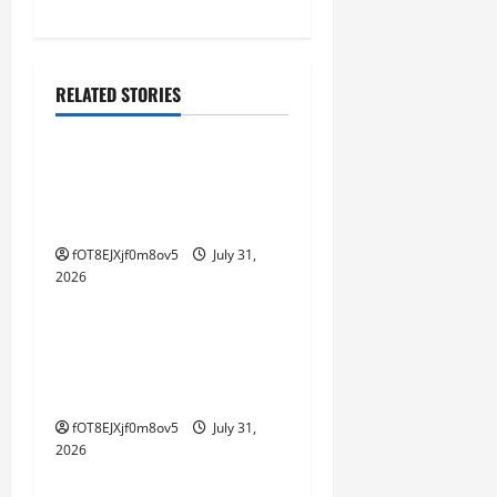
n
a
RELATED STORIES
GAME ONLINE
v
Togel Online: Menelusuri
i
Warga-88 untuk Togel
g
Singapura
fOT8EJXjf0m8ov5
July 31,
a
2026
GAME ONLINE
t
Panduan Menyeluruh
i
Bertaruh Dewi 4D untuk
Pendatang Baru
o
fOT8EJXjf0m8ov5
July 31,
n
2026
GAME ONLINE