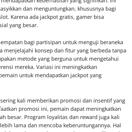
mendapatkan keberhasilan yang signifikan. Ini
gasyikkan dan menguntungkan, khususnya bagi
ot. Karena ada jackpot gratis, gamer bisa
sial yang besar.
esempatan bagi partisipan untuk menguji beraneka
a menjelajahi konsep dan fitur yang berbeda tanpa
erupakan metode yang berguna untuk mengetahui
rensi mereka. Variasi ini meningkatkan
pemain untuk mendapatkan jackpot yang
 sering kali memberikan promosi dan insentif yang
faatkan promosi ini, pemain dapat meningkatkan
besar. Program loyalitas dan reward juga kali
lebih lama dan mencoba keberuntungannya. Hal