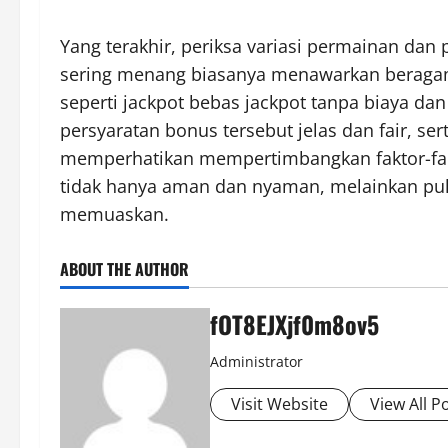
Yang terakhir, periksa variasi permainan dan 
sering menang biasanya menawarkan beragam
seperti jackpot bebas jackpot tanpa biaya da
persyaratan bonus tersebut jelas dan fair, s
memperhatikan mempertimbangkan faktor-fakt
tidak hanya aman dan nyaman, melainkan pu
memuaskan.
ABOUT THE AUTHOR
fOT8EJXjf0m8ov5
Administrator
Visit Website
View All P