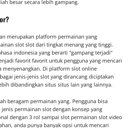
ah besar secara lebih gampang.
cor?
kan merupakan platform permainan yang
an slot slot dari tingkat menang yang tinggi.
hasa indonesia yang berarti "gampang terjadi"
enjadi favorit favorit untuk pengguna yang mencari
 menyenangkan. Di platform slot online
ai jenis-jenis slot yang dirancang diciptakan
ih dibandingkan situs situs lain yang lainnya.
dalah beragam permainan yang. Pengguna bisa
 jenis permainan slot dengan konsep yang
onal dengan 3 rol sampai slot permainan slot video
bahan, anda punya banyak opsi untuk mencari