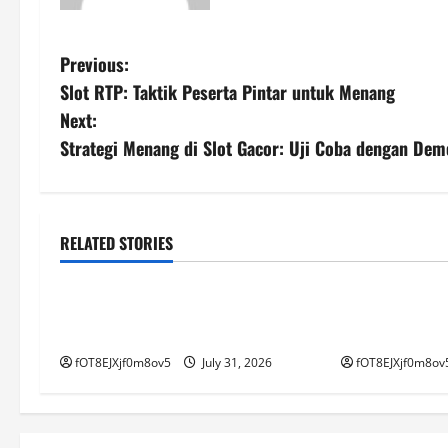
P
Previous:
Slot RTP: Taktik Peserta Pintar untuk Menang
o
Next:
s
Strategi Menang di Slot Gacor: Uji Coba dengan De
t
n
RELATED STORIES
GAME ONLINE
GAME ONLIN
a
Togel Online: Menelusuri Warga-88
Panduan Menye
v
untuk Togel Singapura
Dewi 4D untuk
i
fOT8EJXjf0m8ov5
July 31, 2026
fOT8EJXjf0m8ov
g
a