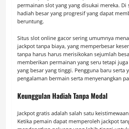
permainan slot yang yang disukai mereka. Di
hadiah besar yang progresif yang dapat mem
beruntung.
Situs slot online gacor sering umumnya me
jackpot tanpa biaya, yang memperbesar ke
tanpa harus harus merisikokan sejumlah besar
memberikan permainan yang seru tetapi juga
yang besar yang tinggi. Pengguna baru sert
pengalaman bermain serta menyenangkan pad
Keunggulan Hadiah Tanpa Modal
Jackpot gratis adalah salah satu keistimewaa
Ketika pemain dapat memperoleh jackpot ta