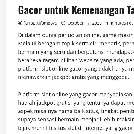
Gacor untuk Kemenangan T
fOT8EJXjf0m8ov5
October 17, 2025
4 minutes re
Di dalam dunia perjudian online, game mesin 
Melalui beragam topik serta ciri menarik, pe
bermain yang seru dan berpotensi mendapatk
beraneka ragam pilihan website yang ada, pe
platform slot online gacor yang tidak hanya 
menawarkan jackpot gratis yang menggoda.
Platform slot online yang gacor menyediak
hadiah jackpot gratis, yang tentunya dapat
aspek misalnya nama baik situs, tingkat pe
supaya sensasi bermain menjadi lebih maksima
bijak memilih situs slot di internet yang gac