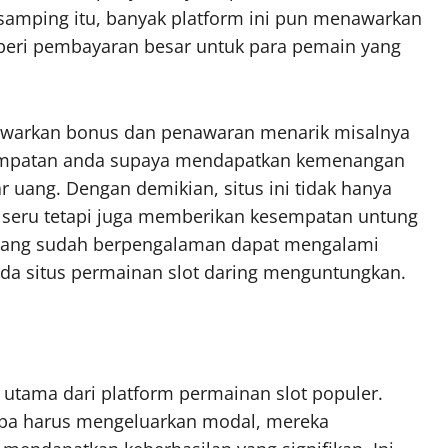
 samping itu, banyak platform ini pun menawarkan
beri pembayaran besar untuk para pemain yang
nawarkan bonus dan penawaran menarik misalnya
sempatan anda supaya mendapatkan kemenangan
 uang. Dengan demikian, situs ini tidak hanya
 seru tetapi juga memberikan kesempatan untung
a yang sudah berpengalaman dapat mengalami
a situs permainan slot daring menguntungkan.
n utama dari platform permainan slot populer.
npa harus mengeluarkan modal, mereka