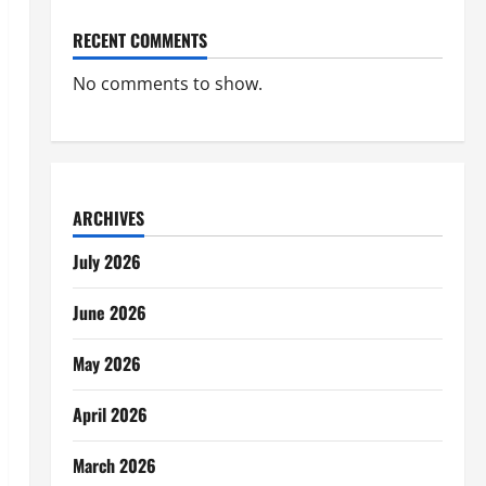
RECENT COMMENTS
No comments to show.
ARCHIVES
July 2026
June 2026
May 2026
April 2026
March 2026