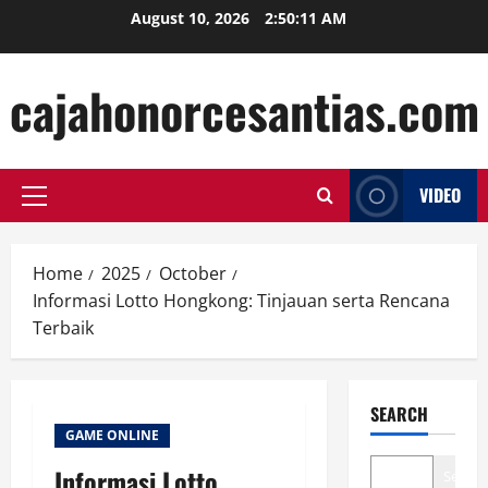
Skip
August 10, 2026
2:50:12 AM
to
content
cajahonorcesantias.com
VIDEO
Primary
Menu
Home
2025
October
Informasi Lotto Hongkong: Tinjauan serta Rencana
Terbaik
SEARCH
GAME ONLINE
Informasi Lotto
Search