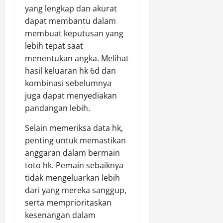
yang lengkap dan akurat
dapat membantu dalam
membuat keputusan yang
lebih tepat saat
menentukan angka. Melihat
hasil keluaran hk 6d dan
kombinasi sebelumnya
juga dapat menyediakan
pandangan lebih.
Selain memeriksa data hk,
penting untuk memastikan
anggaran dalam bermain
toto hk. Pemain sebaiknya
tidak mengeluarkan lebih
dari yang mereka sanggup,
serta memprioritaskan
kesenangan dalam