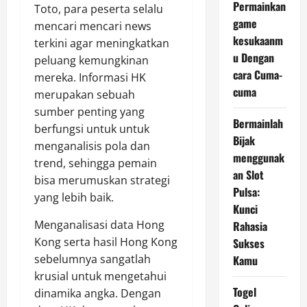
Permainkan
Toto, para peserta selalu
game
mencari mencari news
kesukaanm
terkini agar meningkatkan
u Dengan
peluang kemungkinan
cara Cuma-
mereka. Informasi HK
cuma
merupakan sebuah
sumber penting yang
Bermainlah
berfungsi untuk untuk
Bijak
menganalisis pola dan
menggunak
trend, sehingga pemain
an Slot
bisa merumuskan strategi
Pulsa:
yang lebih baik.
Kunci
Menganalisasi data Hong
Rahasia
Kong serta hasil Hong Kong
Sukses
sebelumnya sangatlah
Kamu
krusial untuk mengetahui
Togel
dinamika angka. Dengan