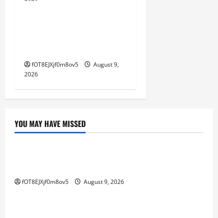
GAME ONLINE
Bermainlah Bijak
menggunakan Slot Pulsa:
Kunci Rahasia Sukses Kamu
fOT8EJXjf0m8ov5
August 9,
2026
YOU MAY HAVE MISSED
GAME ONLINE
Togel Hong Kong: Mengapa Data Togel HK Sangat
Penting untuk Peserta Togel?
fOT8EJXjf0m8ov5
August 9, 2026
GAME ONLINE
Slot Demo Jili: Permainkan game kesukaanmu