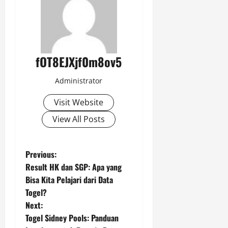
fOT8EJXjf0m8ov5
Administrator
Visit Website
View All Posts
P
Previous:
Result HK dan SGP: Apa yang
o
Bisa Kita Pelajari dari Data
Togel?
s
Next:
t
Togel Sidney Pools: Panduan