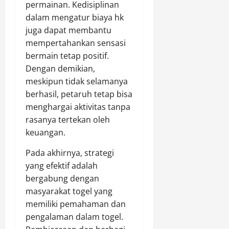
permainan. Kedisiplinan
dalam mengatur biaya hk
juga dapat membantu
mempertahankan sensasi
bermain tetap positif.
Dengan demikian,
meskipun tidak selamanya
berhasil, petaruh tetap bisa
menghargai aktivitas tanpa
rasanya tertekan oleh
keuangan.
Pada akhirnya, strategi
yang efektif adalah
bergabung dengan
masyarakat togel yang
memiliki pemahaman dan
pengalaman dalam togel.