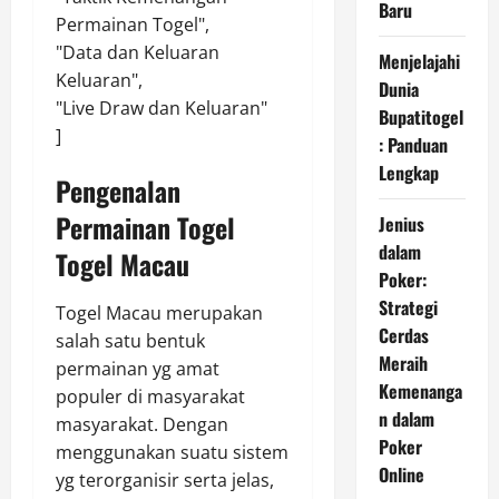
Baru
Permainan Togel",
"Data dan Keluaran
Menjelajahi
Keluaran",
Dunia
"Live Draw dan Keluaran"
Bupatitogel
]
: Panduan
Lengkap
Pengenalan
Permainan Togel
Jenius
dalam
Togel Macau
Poker:
Strategi
Togel Macau merupakan
Cerdas
salah satu bentuk
Meraih
permainan yg amat
Kemenanga
populer di masyarakat
n dalam
masyarakat. Dengan
Poker
menggunakan suatu sistem
Online
yg terorganisir serta jelas,