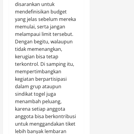
disarankan untuk
mendefinisikan budget
yang jelas sebelum mereka
memulai, serta jangan
melampaui limit tersebut.
Dengan begitu, walaupun
tidak memenangkan,
kerugian bisa tetap
terkontrol. Di samping itu,
mempertimbangkan
kegiatan berpartisipasi
dalam grup ataupun
sindikat togel juga
menambah peluang,
karena setiap anggota
anggota bisa berkontribusi
untuk menggandakan tiket
lebih banyak lembaran