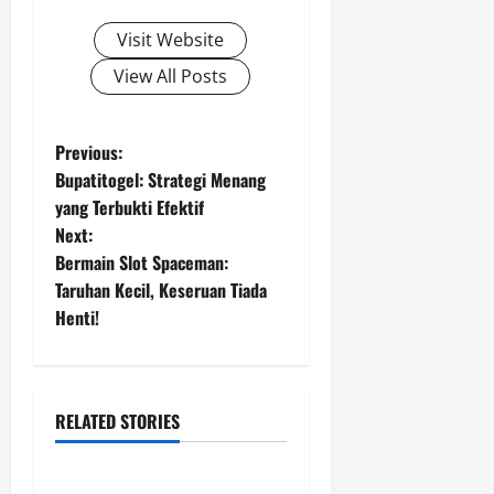
Visit Website
View All Posts
P
Previous:
Bupatitogel: Strategi Menang
o
yang Terbukti Efektif
Next:
s
Bermain Slot Spaceman:
t
Taruhan Kecil, Keseruan Tiada
Henti!
n
a
RELATED STORIES
v
GAME ONLINE
i
Togel Online: Menelusuri