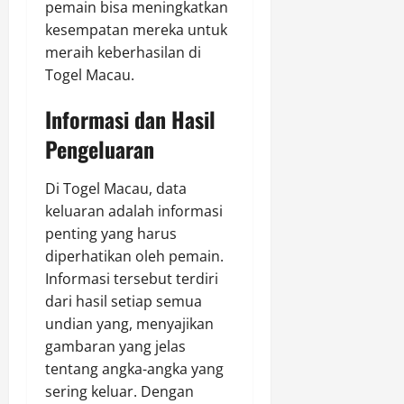
pemain bisa meningkatkan
kesempatan mereka untuk
meraih keberhasilan di
Togel Macau.
Informasi dan Hasil
Pengeluaran
Di Togel Macau, data
keluaran adalah informasi
penting yang harus
diperhatikan oleh pemain.
Informasi tersebut terdiri
dari hasil setiap semua
undian yang, menyajikan
gambaran yang jelas
tentang angka-angka yang
sering keluar. Dengan