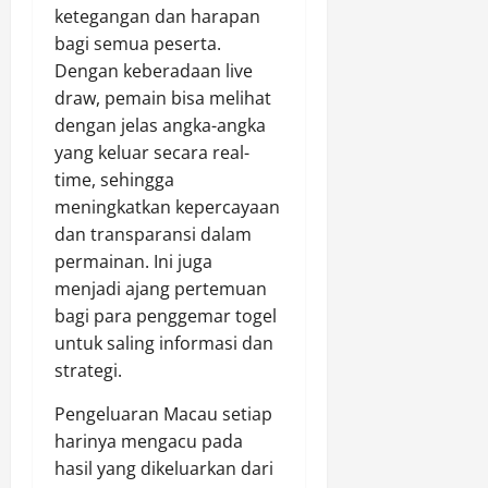
ketegangan dan harapan
bagi semua peserta.
Dengan keberadaan live
draw, pemain bisa melihat
dengan jelas angka-angka
yang keluar secara real-
time, sehingga
meningkatkan kepercayaan
dan transparansi dalam
permainan. Ini juga
menjadi ajang pertemuan
bagi para penggemar togel
untuk saling informasi dan
strategi.
Pengeluaran Macau setiap
harinya mengacu pada
hasil yang dikeluarkan dari