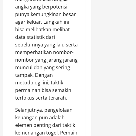
angka yang berpotensi
punya kemungkinan besar
agar keluar. Langkah ini
bisa melibatkan melihat
data statistik dari
sebelumnya yang lalu serta
memperhatikan nombor-
nombor yang jarang jarang
muncul dan yang sering
tampak. Dengan
metodologi ini, taktik
permainan bisa semakin
terfokus serta terarah.
Selanjutnya, pengelolaan
keuangan pun adalah
elemen penting dari taktik
kemenangan togel. Pemain