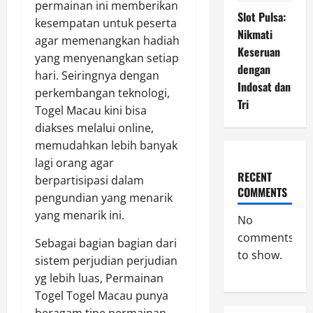
permainan ini memberikan
Slot Pulsa:
kesempatan untuk peserta
Nikmati
agar memenangkan hadiah
Keseruan
yang menyenangkan setiap
dengan
hari. Seiringnya dengan
Indosat dan
perkembangan teknologi,
Tri
Togel Macau kini bisa
diakses melalui online,
memudahkan lebih banyak
lagi orang agar
RECENT
berpartisipasi dalam
COMMENTS
pengundian yang menarik
yang menarik ini.
No
comments
Sebagai bagian bagian dari
to show.
sistem perjudian perjudian
yg lebih luas, Permainan
Togel Togel Macau punya
beragam tipe permainan