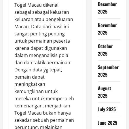
December
Togel Macau dikenal
2025
sebagai sebagai keluaran
keluaran atau pengeluaran
November
Macau. Data dari hasil ini
2025
sangat penting penting
untuk permainan peserta
October
karena dapat digunakan
2025
dalam menganalisis pola
dan dan taktik permainan.
September
Dengan data yg tepat,
2025
pemain dapat
meningkatkan
August
kemungkinan untuk
2025
mereka untuk memperoleh
kemenangan, menjadikan
July 2025
Togel Macau bukan hanya
sekadar sebuah permainan
June 2025
beruntung, melainkan