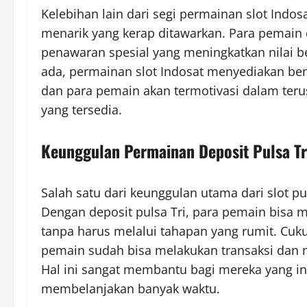
Kelebihan lain dari segi permainan slot Indo
menarik yang kerap ditawarkan. Para pemain
penawaran spesial yang meningkatkan nilai
ada, permainan slot Indosat menyediakan ben
dan para pemain akan termotivasi dalam ter
yang tersedia.
Keunggulan Permainan Deposit Pulsa Tr
Salah satu dari keunggulan utama dari slot pu
Dengan deposit pulsa Tri, para pemain bisa 
tanpa harus melalui tahapan yang rumit. Cuku
pemain sudah bisa melakukan transaksi dan 
Hal ini sangat membantu bagi mereka yang in
membelanjakan banyak waktu.