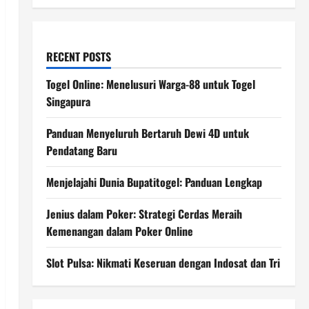
RECENT POSTS
Togel Online: Menelusuri Warga-88 untuk Togel
Singapura
Panduan Menyeluruh Bertaruh Dewi 4D untuk
Pendatang Baru
Menjelajahi Dunia Bupatitogel: Panduan Lengkap
Jenius dalam Poker: Strategi Cerdas Meraih
Kemenangan dalam Poker Online
Slot Pulsa: Nikmati Keseruan dengan Indosat dan Tri