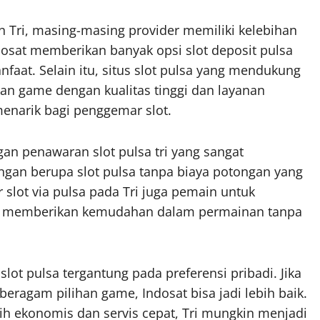
an Tri, masing-masing provider memiliki kelebihan
osat memberikan banyak opsi slot deposit pulsa
aat. Selain itu, situs slot pulsa yang mendukung
han game dengan kualitas tinggi dan layanan
menarik bagi penggemar slot.
gan penawaran slot pulsa tri yang sangat
ungan berupa slot pulsa tanpa biaya potongan yang
ur slot via pulsa pada Tri juga pemain untuk
, memberikan kemudahan dalam permainan tanpa
 slot pulsa tergantung pada preferensi pribadi. Jika
ragam pilihan game, Indosat bisa jadi lebih baik.
ih ekonomis dan servis cepat, Tri mungkin menjadi