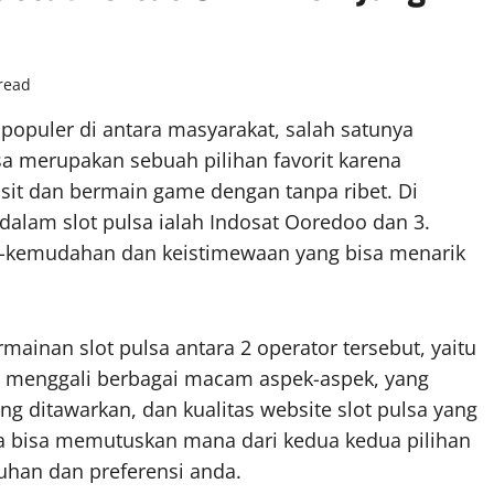
read
 populer di antara masyarakat, salah satunya
a merupakan sebuah pilihan favorit karena
t dan bermain game dengan tanpa ribet. Di
dalam slot pulsa ialah Indosat Ooredoo dan 3.
kemudahan dan keistimewaan yang bisa menarik
mainan slot pulsa antara 2 operator tersebut, yaitu
akan menggali berbagai macam aspek-aspek, yang
g ditawarkan, dan kualitas website slot pulsa yang
a bisa memutuskan mana dari kedua kedua pilihan
uhan dan preferensi anda.