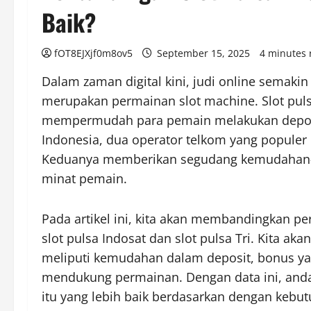
Baik?
fOT8EJXjf0m8ov5
September 15, 2025
4 minutes 
Dalam zaman digital kini, judi online semakin
merupakan permainan slot machine. Slot puls
mempermudah para pemain melakukan deposi
Indonesia, dua operator telkom yang populer 
Keduanya memberikan segudang kemudahan-
minat pemain.
Pada artikel ini, kita akan membandingkan per
slot pulsa Indosat dan slot pulsa Tri. Kita 
meliputi kemudahan dalam deposit, bonus yan
mendukung permainan. Dengan data ini, and
itu yang lebih baik berdasarkan dengan kebut