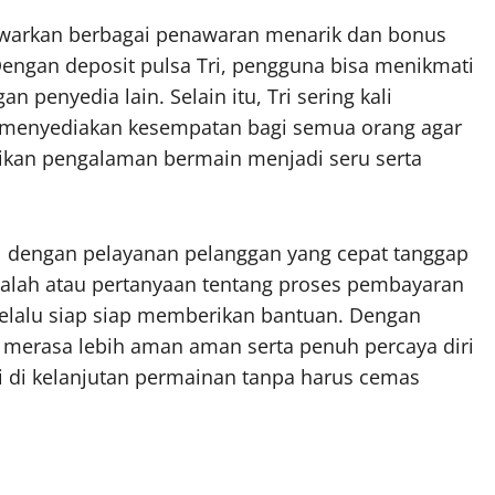
nawarkan berbagai penawaran menarik dan bonus
ngan deposit pulsa Tri, pengguna bisa menikmati
n penyedia lain. Selain itu, Tri sering kali
 menyediakan kesempatan bagi semua orang agar
ikan pengalaman bermain menjadi seru serta
enal dengan pelayanan pelanggan yang cepat tanggap
salah atau pertanyaan tentang proses pembayaran
 selalu siap siap memberikan bantuan. Dengan
merasa lebih aman aman serta penuh percaya diri
si di kelanjutan permainan tanpa harus cemas