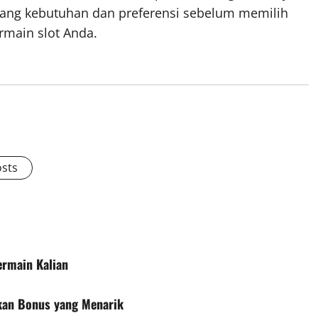
mbang kebutuhan dan preferensi sebelum memilih
rmain slot Anda.
osts
ermain Kalian
kan Bonus yang Menarik