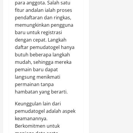
para anggota. Salah satu
fitur andalan ialah proses
pendaftaran dan ringkas,
memungkinkan pengguna
baru untuk registrasi
dengan cepat. Langkah
daftar pemudatogel hanya
butuh beberapa langkah
mudah, sehingga mereka
pemain baru dapat
langsung menikmati
permainan tanpa
hambatan yang berarti.
Keunggulan lain dari
pemudatogel adalah aspek
keamanannya.
Berkomitmen untuk