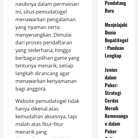
Pendatang
nasibnya dalam permainan
Baru
ini, situs pemudatogel
menawarkan pengalaman
Menjelajahi
yang nyaman serta
Dunia
menyenangkan. Dimulai
Bupatitogel
dari proses pendaftaran
: Panduan
yang sederhana, hingga
Lengkap
berbagai pilihan game yang
tentunya menarik, setiap
Jenius
langkah dirancang agar
dalam
menawarkan kenyamanan
Poker:
bagi anggota.
Strategi
Cerdas
Website pemudatogel tidak
Meraih
hanya dikenal atas
Kemenanga
kemudahan aksesnya, tapi
n dalam
malah atas fitur-fitur
Poker
menarik yang