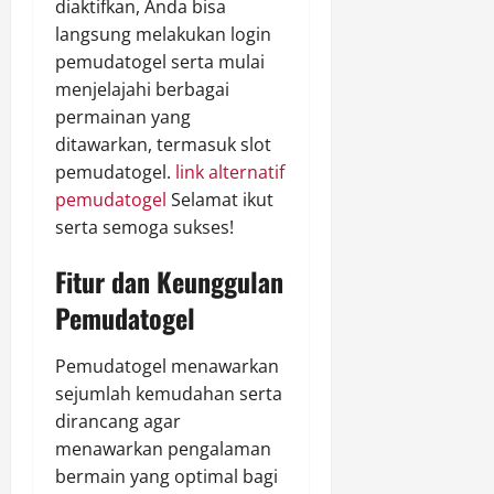
diaktifkan, Anda bisa
langsung melakukan login
pemudatogel serta mulai
menjelajahi berbagai
permainan yang
ditawarkan, termasuk slot
pemudatogel.
link alternatif
pemudatogel
Selamat ikut
serta semoga sukses!
Fitur dan Keunggulan
Pemudatogel
Pemudatogel menawarkan
sejumlah kemudahan serta
dirancang agar
menawarkan pengalaman
bermain yang optimal bagi