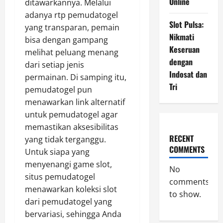
Online
ditawarkannya. Melalui
adanya rtp pemudatogel
Slot Pulsa:
yang transparan, pemain
Nikmati
bisa dengan gampang
Keseruan
melihat peluang menang
dengan
dari setiap jenis
Indosat dan
permainan. Di samping itu,
Tri
pemudatogel pun
menawarkan link alternatif
untuk pemudatogel agar
memastikan aksesibilitas
RECENT
yang tidak terganggu.
COMMENTS
Untuk siapa yang
menyenangi game slot,
No
situs pemudatogel
comments
menawarkan koleksi slot
to show.
dari pemudatogel yang
bervariasi, sehingga Anda