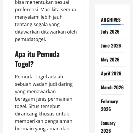
bisa menentukan sesuai
preferensi. Mari kita semua
menyelami lebih jauh
ARCHIVES
tentang segala yang
July 2026
ditawarkan ditawarkan oleh
pemudatogel.
June 2026
Apa itu Pemuda
May 2026
Togel?
April 2026
Pemuda Togel adalah
sebuah wadah judi daring
March 2026
yang menawarkan
beragam jenis permainan
February
togel. Situs tersebut
2026
dirancang khusus untuk
memberikan pengalaman
January
bermain yang aman dan
2026