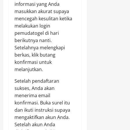
informasi yang Anda
masukkan akurat supaya
mencegah kesulitan ketika
melakukan login
pemudatogel di hari
berikutnya nanti.
Setelahnya melengkapi
berkas, klik butang
konfirmasi untuk
melanjutkan.
Setelah pendaftaran
sukses, Anda akan
menerima email
konfirmasi. Buka surel itu
dan ikuti instruksi supaya
mengaktifkan akun Anda.
Setelah akun Anda