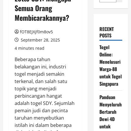
Semua Orang
Membicarakannya?
RECENT
fOT8EJXjf0m8ov5
POSTS
September 28, 2025
Togel
4 minutes read
Online:
Beberapa tahun
Menelusuri
belakangan ini, industri
Warga-88
togel menjadi semakin
untuk Togel
terkenal, dan salah satu
Singapura
topik yang menjadi
perbincangan hangat
Panduan
adalah togel SDY. Sejumlah
Menyeluruh
pemain judi dan pecinta
Bertaruh
taruhan menyebutkan
Dewi 4D
istilah ini dalam beberapa
untuk