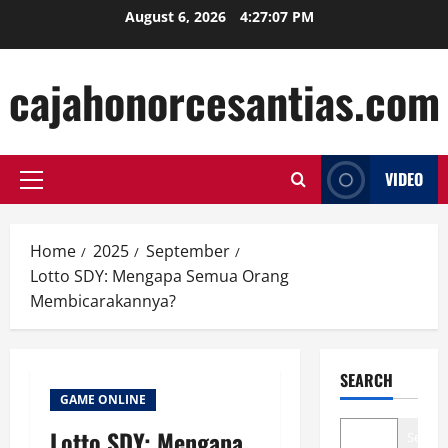
Skip
August 6, 2026
4:27:08 PM
to
content
cajahonorcesantias.com
VIDEO
Primary
Menu
Home
2025
September
Lotto SDY: Mengapa Semua Orang
Membicarakannya?
SEARCH
GAME ONLINE
Lotto SDY: Mengapa
Search