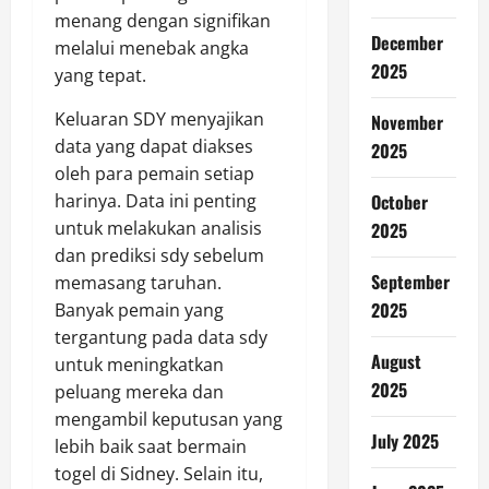
menang dengan signifikan
December
melalui menebak angka
2025
yang tepat.
Keluaran SDY menyajikan
November
data yang dapat diakses
2025
oleh para pemain setiap
harinya. Data ini penting
October
untuk melakukan analisis
2025
dan prediksi sdy sebelum
September
memasang taruhan.
2025
Banyak pemain yang
tergantung pada data sdy
August
untuk meningkatkan
2025
peluang mereka dan
mengambil keputusan yang
July 2025
lebih baik saat bermain
togel di Sidney. Selain itu,