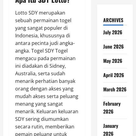
Lotto SDY merupakan
ARCHIVES
sebuah permainan togel
yang sangat populer di
July 2026
Indonesia, khususnya di
antara pecinta judi angka-
June 2026
angka. Togel SDY Togel
mengacu pada permainan
May 2026
ini diadakan di Sidney,
Australia, serta sudah
April 2026
menarik perhatian banyak
orang dengan akses yang
March 2026
mudah akses serta peluang
February
menang yang sangat
2026
menarik. Keluaran keluaran
SDY sering diumumkan
January
secara rutin, memberikan
2026
pemain peluang untuk