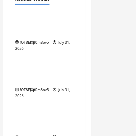
v
GAME ONLINE
i
Togel Online: Menelusuri
g
Warga-88 untuk Togel
Singapura
a
fOT8EJXjf0m8ov5
July 31,
2026
GAME ONLINE
t
i
Panduan Menyeluruh
Bertaruh Dewi 4D untuk
o
Pendatang Baru
n
fOT8EJXjf0m8ov5
July 31,
2026
GAME ONLINE
Menjelajahi Dunia
Bupatitogel: Panduan
Lengkap