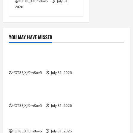
fOT8EJXjf0m8ov5
July 31,
2026
YOU MAY HAVE MISSED
GAME ONLINE
Togel Online: Menelusuri Warga-88 untuk Togel
Singapura
fOT8EJXjf0m8ov5
July 31, 2026
GAME ONLINE
Panduan Menyeluruh Bertaruh Dewi 4D untuk
Pendatang Baru
fOT8EJXjf0m8ov5
July 31, 2026
GAME ONLINE
Menjelajahi Dunia Bupatitogel: Panduan Lengkap
fOT8EJXjf0m8ov5
July 31, 2026
GAME ONLINE