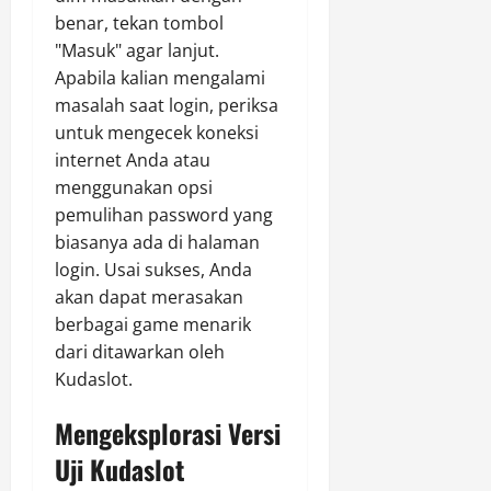
benar, tekan tombol
"Masuk" agar lanjut.
Apabila kalian mengalami
masalah saat login, periksa
untuk mengecek koneksi
internet Anda atau
menggunakan opsi
pemulihan password yang
biasanya ada di halaman
login. Usai sukses, Anda
akan dapat merasakan
berbagai game menarik
dari ditawarkan oleh
Kudaslot.
Mengeksplorasi Versi
Uji Kudaslot