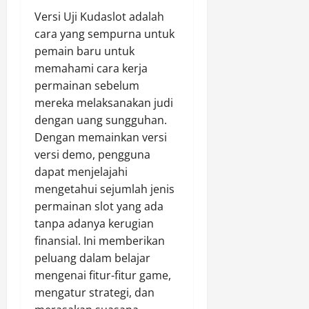
Versi Uji Kudaslot adalah
cara yang sempurna untuk
pemain baru untuk
memahami cara kerja
permainan sebelum
mereka melaksanakan judi
dengan uang sungguhan.
Dengan memainkan versi
versi demo, pengguna
dapat menjelajahi
mengetahui sejumlah jenis
permainan slot yang ada
tanpa adanya kerugian
finansial. Ini memberikan
peluang dalam belajar
mengenai fitur-fitur game,
mengatur strategi, dan