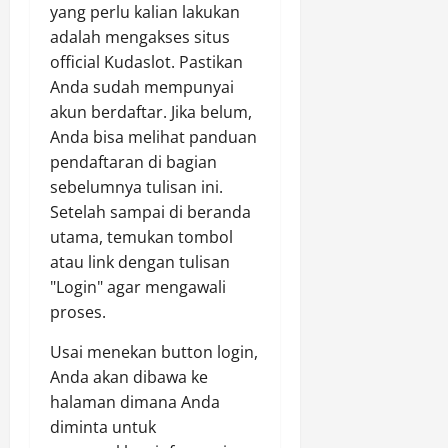
yang perlu kalian lakukan
adalah mengakses situs
official Kudaslot. Pastikan
Anda sudah mempunyai
akun berdaftar. Jika belum,
Anda bisa melihat panduan
pendaftaran di bagian
sebelumnya tulisan ini.
Setelah sampai di beranda
utama, temukan tombol
atau link dengan tulisan
"Login" agar mengawali
proses.
Usai menekan button login,
Anda akan dibawa ke
halaman dimana Anda
diminta untuk