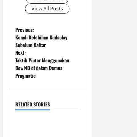
View All Posts
P
Previous:
Kenali Kelebihan Kudaplay
o
Sebelum Daftar
Next:
s
Taktik Pintar Menggunakan
t
Dewi4D di dalam Demos
Pragmatic
n
a
RELATED STORIES
v
GAME ONLINE
i
Togel Online: Menelusuri
g
Warga-88 untuk Togel