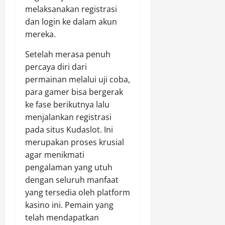
melaksanakan registrasi
dan login ke dalam akun
mereka.
Setelah merasa penuh
percaya diri dari
permainan melalui uji coba,
para gamer bisa bergerak
ke fase berikutnya lalu
menjalankan registrasi
pada situs Kudaslot. Ini
merupakan proses krusial
agar menikmati
pengalaman yang utuh
dengan seluruh manfaat
yang tersedia oleh platform
kasino ini. Pemain yang
telah mendapatkan