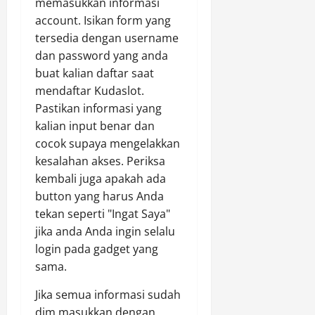
memasukkan informasi
account. Isikan form yang
tersedia dengan username
dan password yang anda
buat kalian daftar saat
mendaftar Kudaslot.
Pastikan informasi yang
kalian input benar dan
cocok supaya mengelakkan
kesalahan akses. Periksa
kembali juga apakah ada
button yang harus Anda
tekan seperti "Ingat Saya"
jika anda Anda ingin selalu
login pada gadget yang
sama.
Jika semua informasi sudah
dim masukkan dengan