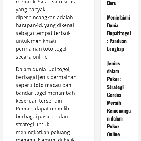
menarik. Salah satu situs
Baru
yang banyak
Menjelajahi
diperbincangkan adalah
Dunia
harapan4d, yang dikenal
Bupatitogel
sebagai tempat terbaik
: Panduan
untuk menikmati
Lengkap
permainan toto togel
secara online.
Jenius
Dalam dunia judi togel,
dalam
berbagai jenis permainan
Poker:
seperti toto macau dan
Strategi
bandar togel menambah
Cerdas
keseruan tersendiri.
Meraih
Pemain dapat memilih
Kemenanga
berbagai pasaran dan
n dalam
strategi untuk
Poker
meningkatkan peluang
Online
menang. Namun, di balik