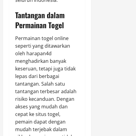
seluruh Indonesia.
Tantangan dalam
Permainan Togel
Permainan togel online
seperti yang ditawarkan
oleh harapan4d
menghadirkan banyak
keseruan, tetapi juga tidak
lepas dari berbagai
tantangan. Salah satu
tantangan terbesar adalah
risiko kecanduan. Dengan
akses yang mudah dan
cepat ke situs togel,
pemain dapat dengan
mudah terjebak dalam