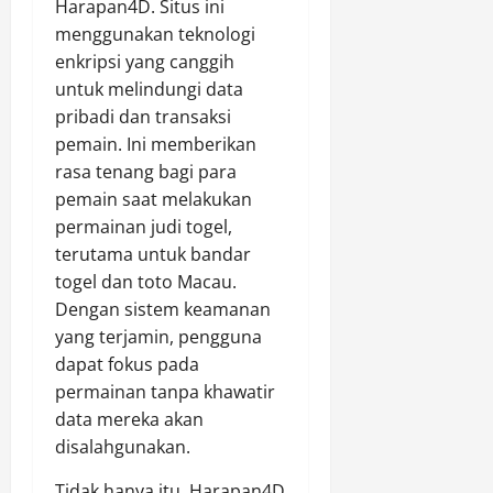
Harapan4D. Situs ini
menggunakan teknologi
enkripsi yang canggih
untuk melindungi data
pribadi dan transaksi
pemain. Ini memberikan
rasa tenang bagi para
pemain saat melakukan
permainan judi togel,
terutama untuk bandar
togel dan toto Macau.
Dengan sistem keamanan
yang terjamin, pengguna
dapat fokus pada
permainan tanpa khawatir
data mereka akan
disalahgunakan.
Tidak hanya itu, Harapan4D