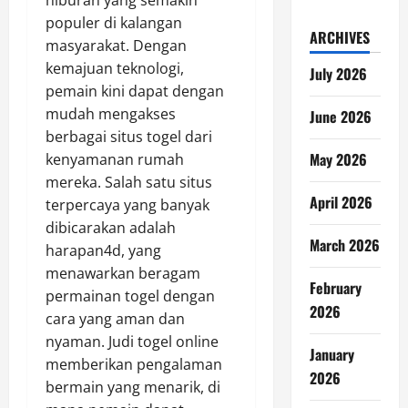
hiburan yang semakin
populer di kalangan
ARCHIVES
masyarakat. Dengan
kemajuan teknologi,
July 2026
pemain kini dapat dengan
mudah mengakses
June 2026
berbagai situs togel dari
May 2026
kenyamanan rumah
mereka. Salah satu situs
April 2026
terpercaya yang banyak
dibicarakan adalah
March 2026
harapan4d, yang
menawarkan beragam
February
permainan togel dengan
2026
cara yang aman dan
nyaman. Judi togel online
January
memberikan pengalaman
2026
bermain yang menarik, di