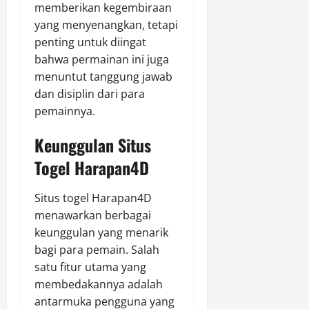
memberikan kegembiraan
yang menyenangkan, tetapi
penting untuk diingat
bahwa permainan ini juga
menuntut tanggung jawab
dan disiplin dari para
pemainnya.
Keunggulan Situs
Togel Harapan4D
Situs togel Harapan4D
menawarkan berbagai
keunggulan yang menarik
bagi para pemain. Salah
satu fitur utama yang
membedakannya adalah
antarmuka pengguna yang