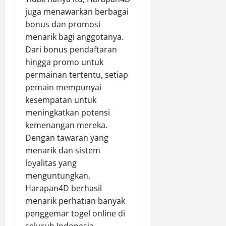
juga menawarkan berbagai
bonus dan promosi
menarik bagi anggotanya.
Dari bonus pendaftaran
hingga promo untuk
permainan tertentu, setiap
pemain mempunyai
kesempatan untuk
meningkatkan potensi
kemenangan mereka.
Dengan tawaran yang
menarik dan sistem
loyalitas yang
menguntungkan,
Harapan4D berhasil
menarik perhatian banyak
penggemar togel online di