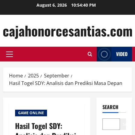
Skip
August 6, 2026
10:54:41 PM
to
content
cajahonorcesantias.com
VIDEO
Primary
Menu
Home
2025
September
Hasil Togel SDY: Analisis dan Prediksi Masa Depan
SEARCH
GAME ONLINE
Hasil Togel SDY:
Search