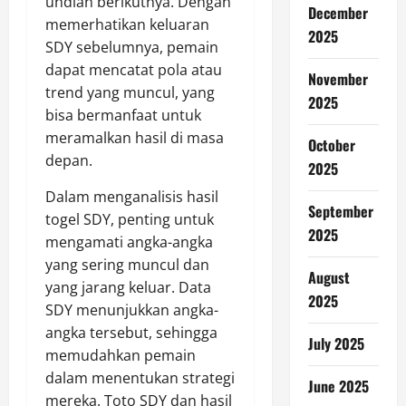
undian berikutnya. Dengan
December
memerhatikan keluaran
2025
SDY sebelumnya, pemain
dapat mencatat pola atau
November
trend yang muncul, yang
2025
bisa bermanfaat untuk
meramalkan hasil di masa
October
depan.
2025
Dalam menganalisis hasil
September
togel SDY, penting untuk
2025
mengamati angka-angka
yang sering muncul dan
August
yang jarang keluar. Data
2025
SDY menunjukkan angka-
angka tersebut, sehingga
July 2025
memudahkan pemain
dalam menentukan strategi
June 2025
mereka. Toto SDY dan hasil