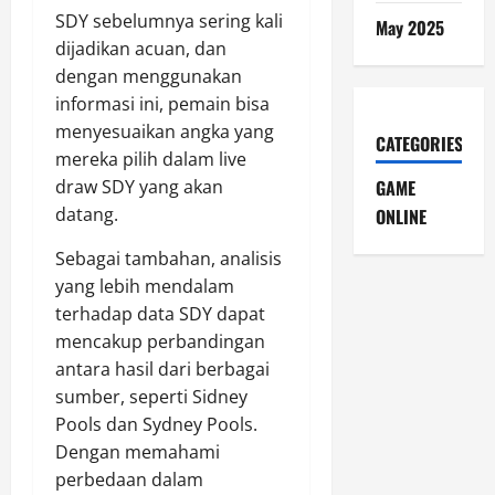
SDY sebelumnya sering kali
May 2025
dijadikan acuan, dan
dengan menggunakan
informasi ini, pemain bisa
menyesuaikan angka yang
CATEGORIES
mereka pilih dalam live
draw SDY yang akan
GAME
datang.
ONLINE
Sebagai tambahan, analisis
yang lebih mendalam
terhadap data SDY dapat
mencakup perbandingan
antara hasil dari berbagai
sumber, seperti Sidney
Pools dan Sydney Pools.
Dengan memahami
perbedaan dalam