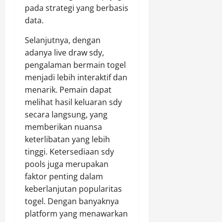
pada strategi yang berbasis
data.
Selanjutnya, dengan
adanya live draw sdy,
pengalaman bermain togel
menjadi lebih interaktif dan
menarik. Pemain dapat
melihat hasil keluaran sdy
secara langsung, yang
memberikan nuansa
keterlibatan yang lebih
tinggi. Ketersediaan sdy
pools juga merupakan
faktor penting dalam
keberlanjutan popularitas
togel. Dengan banyaknya
platform yang menawarkan