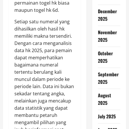
permainan togel hk biasa
maupun togel hk 6d.
December
2025
Setiap satu numeral yang
dihasilkan oleh hasil hk
November
memiliki makna tersendiri.
2025
Dengan cara menganalisis
data hk 2025, para pemain
October
dapat memperhatikan
2025
bagaimana numeral
tertentu berulang kali
September
muncul dalam periode ke
2025
periode lain. Data ini bukan
sekadar tentang angka,
August
melainkan juga mencakup
2025
data statistik yang dapat
membantu petaruh
July 2025
mengambil pilihan yang