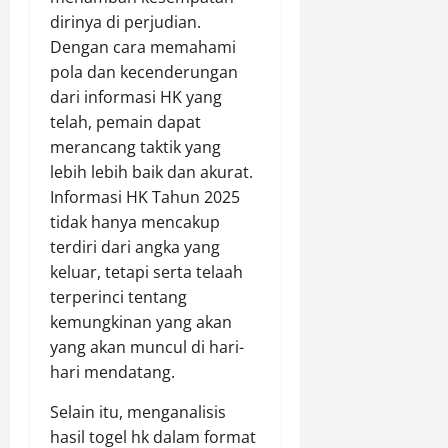
dirinya di perjudian.
Dengan cara memahami
pola dan kecenderungan
dari informasi HK yang
telah, pemain dapat
merancang taktik yang
lebih lebih baik dan akurat.
Informasi HK Tahun 2025
tidak hanya mencakup
terdiri dari angka yang
keluar, tetapi serta telaah
terperinci tentang
kemungkinan yang akan
yang akan muncul di hari-
hari mendatang.
Selain itu, menganalisis
hasil togel hk dalam format