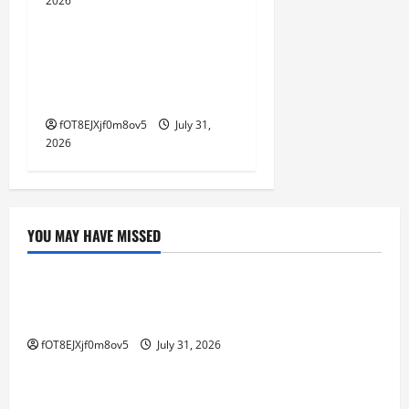
2026
GAME ONLINE
Menjelajahi Dunia
Bupatitogel: Panduan
Lengkap
fOT8EJXjf0m8ov5
July 31,
2026
YOU MAY HAVE MISSED
GAME ONLINE
Togel Online: Menelusuri Warga-88 untuk Togel
Singapura
fOT8EJXjf0m8ov5
July 31, 2026
GAME ONLINE
Panduan Menyeluruh Bertaruh Dewi 4D untuk