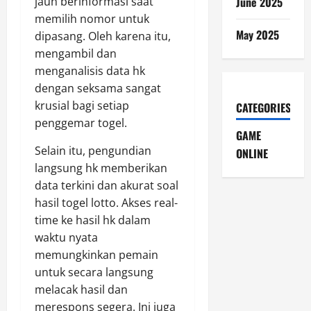
jauh berinformasi saat
June 2025
memilih nomor untuk
May 2025
dipasang. Oleh karena itu,
mengambil dan
menganalisis data hk
dengan seksama sangat
krusial bagi setiap
CATEGORIES
penggemar togel.
GAME
Selain itu, pengundian
ONLINE
langsung hk memberikan
data terkini dan akurat soal
hasil togel lotto. Akses real-
time ke hasil hk dalam
waktu nyata
memungkinkan pemain
untuk secara langsung
melacak hasil dan
merespons segera. Ini juga