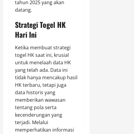
tahun 2025 yang akan
datang.
Strategi Togel HK
Hari Ini
Ketika membuat strategi
togel HK saat ini, krusial
untuk menelaah data HK
yang telah ada. Data ini
tidak hanya mencakup hasil
HK terbaru, tetapi juga
data historis yang
memberikan wawasan
tentang pola serta
kecenderungan yang
terjadi. Melalui
memperhatikan informasi