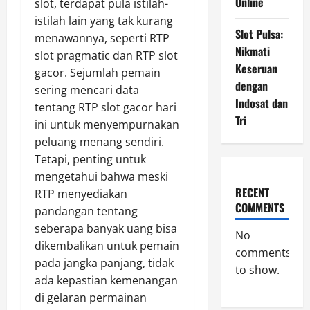
Online
slot, terdapat pula istilah-
istilah lain yang tak kurang
Slot Pulsa:
menawannya, seperti RTP
Nikmati
slot pragmatic dan RTP slot
Keseruan
gacor. Sejumlah pemain
dengan
sering mencari data
Indosat dan
tentang RTP slot gacor hari
Tri
ini untuk menyempurnakan
peluang menang sendiri.
Tetapi, penting untuk
mengetahui bahwa meski
RECENT
RTP menyediakan
COMMENTS
pandangan tentang
seberapa banyak uang bisa
No
dikembalikan untuk pemain
comments
pada jangka panjang, tidak
to show.
ada kepastian kemenangan
di gelaran permainan