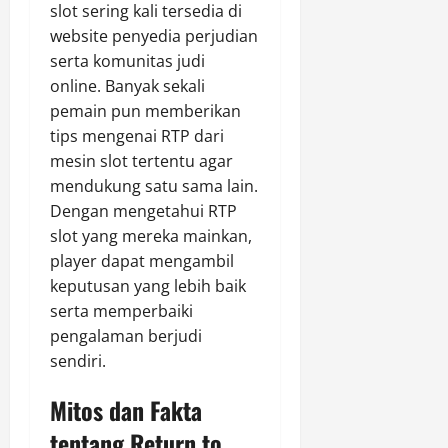
slot sering kali tersedia di
website penyedia perjudian
serta komunitas judi
online. Banyak sekali
pemain pun memberikan
tips mengenai RTP dari
mesin slot tertentu agar
mendukung satu sama lain.
Dengan mengetahui RTP
slot yang mereka mainkan,
player dapat mengambil
keputusan yang lebih baik
serta memperbaiki
pengalaman berjudi
sendiri.
Mitos dan Fakta
tentang Return to