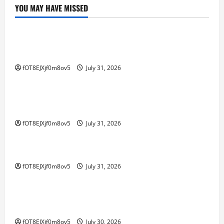
YOU MAY HAVE MISSED
GAME ONLINE
Togel Online: Menelusuri Warga-88 untuk Togel
Singapura
fOT8EJXjf0m8ov5
July 31, 2026
GAME ONLINE
Panduan Menyeluruh Bertaruh Dewi 4D untuk
Pendatang Baru
fOT8EJXjf0m8ov5
July 31, 2026
GAME ONLINE
Menjelajahi Dunia Bupatitogel: Panduan Lengkap
fOT8EJXjf0m8ov5
July 31, 2026
GAME ONLINE
Jenius dalam Poker: Strategi Cerdas Meraih
Kemenangan dalam Poker Online
fOT8EJXjf0m8ov5
July 30, 2026