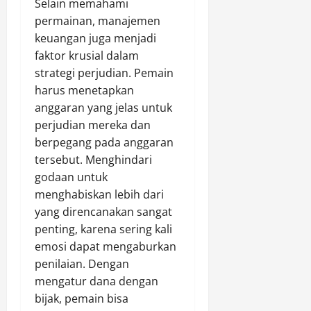
Selain memahami
permainan, manajemen
keuangan juga menjadi
faktor krusial dalam
strategi perjudian. Pemain
harus menetapkan
anggaran yang jelas untuk
perjudian mereka dan
berpegang pada anggaran
tersebut. Menghindari
godaan untuk
menghabiskan lebih dari
yang direncanakan sangat
penting, karena sering kali
emosi dapat mengaburkan
penilaian. Dengan
mengatur dana dengan
bijak, pemain bisa