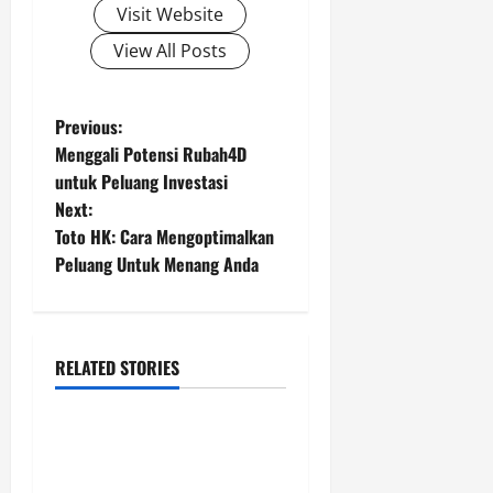
Visit Website
View All Posts
P
Previous:
Menggali Potensi Rubah4D
o
untuk Peluang Investasi
Next:
s
Toto HK: Cara Mengoptimalkan
t
Peluang Untuk Menang Anda
n
a
RELATED STORIES
GAME ONLINE
v
Togel Online: Menelusuri
i
Warga-88 untuk Togel