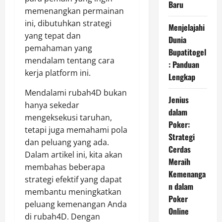
Baru
memenangkan permainan
ini, dibutuhkan strategi
Menjelajahi
yang tepat dan
Dunia
pemahaman yang
Bupatitogel
mendalam tentang cara
: Panduan
kerja platform ini.
Lengkap
Mendalami rubah4D bukan
Jenius
hanya sekedar
dalam
mengeksekusi taruhan,
Poker:
tetapi juga memahami pola
Strategi
dan peluang yang ada.
Cerdas
Dalam artikel ini, kita akan
Meraih
membahas beberapa
Kemenanga
strategi efektif yang dapat
n dalam
membantu meningkatkan
Poker
peluang kemenangan Anda
Online
di rubah4D. Dengan