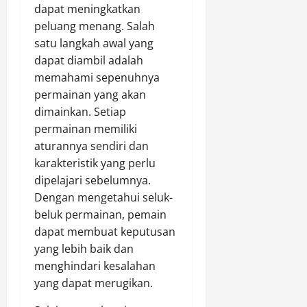
dapat meningkatkan
peluang menang. Salah
satu langkah awal yang
dapat diambil adalah
memahami sepenuhnya
permainan yang akan
dimainkan. Setiap
permainan memiliki
aturannya sendiri dan
karakteristik yang perlu
dipelajari sebelumnya.
Dengan mengetahui seluk-
beluk permainan, pemain
dapat membuat keputusan
yang lebih baik dan
menghindari kesalahan
yang dapat merugikan.