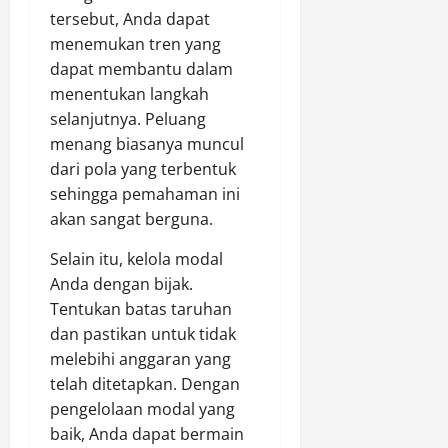
tersebut, Anda dapat
menemukan tren yang
dapat membantu dalam
menentukan langkah
selanjutnya. Peluang
menang biasanya muncul
dari pola yang terbentuk
sehingga pemahaman ini
akan sangat berguna.
Selain itu, kelola modal
Anda dengan bijak.
Tentukan batas taruhan
dan pastikan untuk tidak
melebihi anggaran yang
telah ditetapkan. Dengan
pengelolaan modal yang
baik, Anda dapat bermain