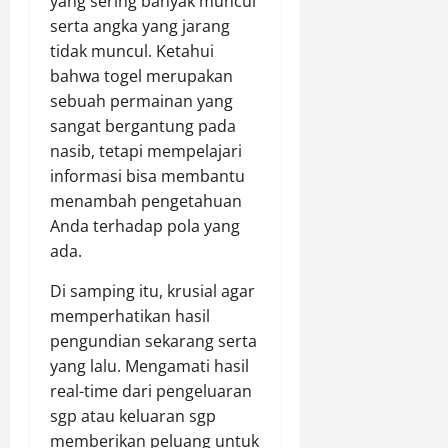
yang sering banyak muncul
serta angka yang jarang
tidak muncul. Ketahui
bahwa togel merupakan
sebuah permainan yang
sangat bergantung pada
nasib, tetapi mempelajari
informasi bisa membantu
menambah pengetahuan
Anda terhadap pola yang
ada.
Di samping itu, krusial agar
memperhatikan hasil
pengundian sekarang serta
yang lalu. Mengamati hasil
real-time dari pengeluaran
sgp atau keluaran sgp
memberikan peluang untuk