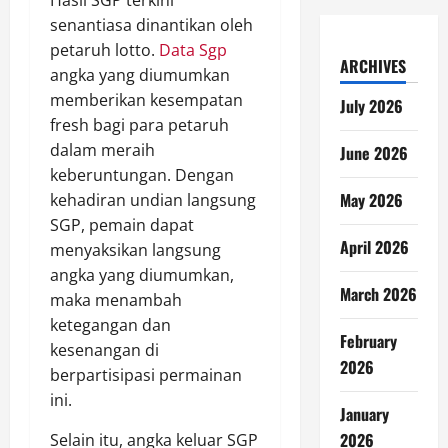
Hasil SGP terkini
senantiasa dinantikan oleh
petaruh lotto.
Data Sgp
ARCHIVES
angka yang diumumkan
memberikan kesempatan
July 2026
fresh bagi para petaruh
dalam meraih
June 2026
keberuntungan. Dengan
May 2026
kehadiran undian langsung
SGP, pemain dapat
April 2026
menyaksikan langsung
angka yang diumumkan,
March 2026
maka menambah
ketegangan dan
February
kesenangan di
2026
berpartisipasi permainan
ini.
January
2026
Selain itu, angka keluar SGP