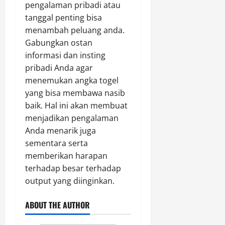
pengalaman pribadi atau
tanggal penting bisa
menambah peluang anda.
Gabungkan ostan
informasi dan insting
pribadi Anda agar
menemukan angka togel
yang bisa membawa nasib
baik. Hal ini akan membuat
menjadikan pengalaman
Anda menarik juga
sementara serta
memberikan harapan
terhadap besar terhadap
output yang diinginkan.
ABOUT THE AUTHOR