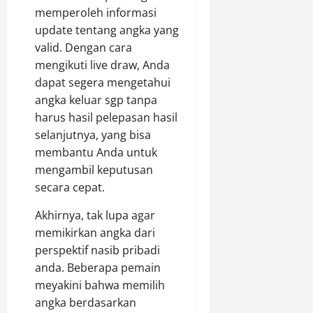
memperoleh informasi
update tentang angka yang
valid. Dengan cara
mengikuti live draw, Anda
dapat segera mengetahui
angka keluar sgp tanpa
harus hasil pelepasan hasil
selanjutnya, yang bisa
membantu Anda untuk
mengambil keputusan
secara cepat.
Akhirnya, tak lupa agar
memikirkan angka dari
perspektif nasib pribadi
anda. Beberapa pemain
meyakini bahwa memilih
angka berdasarkan