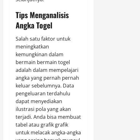
Tips Menganalisis
Angka Togel
Salah satu faktor untuk
meningkatkan
kemungkinan dalam
bermain bermain togel
adalah dalam mempelajari
angka yang pernah pernah
keluar sebelumnya. Data
pengeluaran terdahulu
dapat menyediakan
ilustrasi pola yang akan
terjadi. Anda bisa membuat
tabel atau grafik grafik
untuk melacak angka-angka