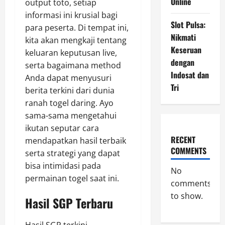
Online
output toto, setiap
informasi ini krusial bagi
Slot Pulsa:
para peserta. Di tempat ini,
Nikmati
kita akan mengkaji tentang
Keseruan
keluaran keputusan live,
dengan
serta bagaimana method
Indosat dan
Anda dapat menyusuri
Tri
berita terkini dari dunia
ranah togel daring. Ayo
sama-sama mengetahui
ikutan seputar cara
RECENT
mendapatkan hasil terbaik
COMMENTS
serta strategi yang dapat
bisa intimidasi pada
No
permainan togel saat ini.
comments
to show.
Hasil SGP Terbaru