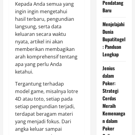
Pendatang
Kepada Anda semua yang
Baru
ingin ingin mengetahui
hasil terbaru, pengundian
Menjelajahi
langsung, serta data
Dunia
keluaran secara waktu
Bupatitogel
nyata, artikel ini akan
: Panduan
memberikan membagikan
Lengkap
arah komprehensif tentang
apa yang perlu Anda
Jenius
ketahui.
dalam
Poker:
Tergantung terhadap
Strategi
model game, misalnya lotre
Cerdas
4D atau toto, setiap pada
Meraih
setiap pengundian terjadi,
Kemenanga
terdapat beragam materi
n dalam
yang menjadi fokus. Dari
Poker
angka keluar sampai