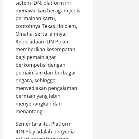
sistem IDN, platform ini
menawarkan beragam jenis
permainan kartu,
contohnya Texas Hold’em,
Omaha, serta lainnya.
Keberadaan IDN Poker
memberikan kesempatan
bagi pemain agar
berkompetisi dengan
pemain lain dari berbagai
negara, sehingga
menyediakan pengalaman
bermain yang lebih
menyenangkan dan
menantang.
Sementara itu, Platform
IDN Play adalah penyedia