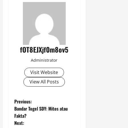
fOT8EJXjf0m8ov5
Administrator
Visit Website
View All Posts
P
Previous:
Bandar Togel SDY: Mitos atau
o
Fakta?
Next:
s