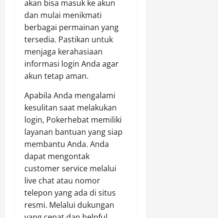
akan bisa masuk ke akun
dan mulai menikmati
berbagai permainan yang
tersedia. Pastikan untuk
menjaga kerahasiaan
informasi login Anda agar
akun tetap aman.
Apabila Anda mengalami
kesulitan saat melakukan
login, Pokerhebat memiliki
layanan bantuan yang siap
membantu Anda. Anda
dapat mengontak
customer service melalui
live chat atau nomor
telepon yang ada di situs
resmi. Melalui dukungan
yang cepat dan helpful,