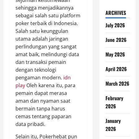
sejumlah keistimewaan
sehingga menjadikannya
ARCHIVES
sebagai salah satu platform
poker terbaik di Indonesia.
July 2026
Salah satu keunggulan
utama adalah jaringan
June 2026
perlindungan yang sangat
May 2026
amat baik, melindungi data
dan transaksi pemain
April 2026
dengan teknologi
pengaman modern.
idn
March 2026
play
Oleh karena itu, para
pemain dapat merasa
February
aman dan nyaman saat
2026
bermain tanpa harus
cemas tentang paparan
January
data pribadi.
2026
Selain itu, Pokerhebat pun