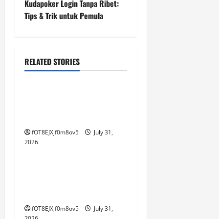
Kudapoker Login Tanpa Ribet:
t
Tips & Trik untuk Pemula
n
a
RELATED STORIES
GAME ONLINE
v
Togel Online: Menelusuri
i
Warga-88 untuk Togel
g
Singapura
fOT8EJXjf0m8ov5
July 31,
a
2026
GAME ONLINE
t
Panduan Menyeluruh
i
Bertaruh Dewi 4D untuk
Pendatang Baru
o
fOT8EJXjf0m8ov5
July 31,
2026