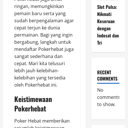
ringan, memungkinkan
Slot Pulsa:
pemain baru serta yang
Nikmati
sudah berpengalaman agar
Keseruan
cepat terjun ke dunia
dengan
permainan. Bagi yang ingin
Indosat dan
bergabung, langkah untuk
Tri
mendaftar Pokerhebat juga
sangat sederhana dan
cepat. Mari kita telusuri
lebih jauh kelebihan-
RECENT
kelebihan yang tersedia
COMMENTS
oleh Pokerhebat ini.
No
Keistimewaan
comments
to show.
Pokerhebat
Poker Hebat memberikan