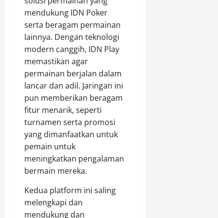
solusi permainan yang
mendukung IDN Poker
serta beragam permainan
lainnya. Dengan teknologi
modern canggih, IDN Play
memastikan agar
permainan berjalan dalam
lancar dan adil. Jaringan ini
pun memberikan beragam
fitur menarik, seperti
turnamen serta promosi
yang dimanfaatkan untuk
pemain untuk
meningkatkan pengalaman
bermain mereka.
Kedua platform ini saling
melengkapi dan
mendukung dan