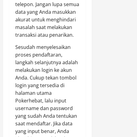
telepon. Jangan lupa semua
data yang Anda masukkan
akurat untuk menghindari
masalah saat melakukan
transaksi atau penarikan.
Sesudah menyelesaikan
proses pendaftaran,
langkah selanjutnya adalah
melakukan login ke akun
Anda. Cukup tekan tombol
login yang tersedia di
halaman utama
Pokerhebat, lalu input
username dan password
yang sudah Anda tentukan
saat mendaftar. Jika data
yang input benar, Anda