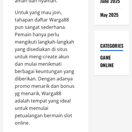
aman dan nyaman.
June 2025
Untuk yang mau join,
May 2025
tahapan daftar Warga88
pun sangat sederhana.
Pemain hanya perlu
mengikuti langkah-langkah
CATEGORIES
yang disediakan di situs
untuk meng-create akun
GAME
dan mulai menikmati
ONLINE
berbagai keuntungan yang
diberikan. Dengan adanya
promo menarik dan bonus
yg menarik, Warga88
adalah tempat yang ideal
untuk memulai
petualangan bermain slot
online.