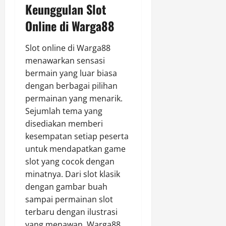
Keunggulan Slot
Online di Warga88
Slot online di Warga88
menawarkan sensasi
bermain yang luar biasa
dengan berbagai pilihan
permainan yang menarik.
Sejumlah tema yang
disediakan memberi
kesempatan setiap peserta
untuk mendapatkan game
slot yang cocok dengan
minatnya. Dari slot klasik
dengan gambar buah
sampai permainan slot
terbaru dengan ilustrasi
yang menawan, Warga88