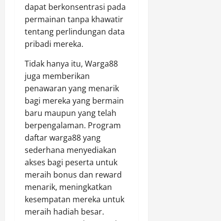
dapat berkonsentrasi pada
permainan tanpa khawatir
tentang perlindungan data
pribadi mereka.
Tidak hanya itu, Warga88
juga memberikan
penawaran yang menarik
bagi mereka yang bermain
baru maupun yang telah
berpengalaman. Program
daftar warga88 yang
sederhana menyediakan
akses bagi peserta untuk
meraih bonus dan reward
menarik, meningkatkan
kesempatan mereka untuk
meraih hadiah besar.