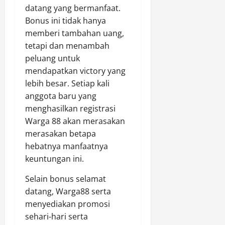
datang yang bermanfaat.
Bonus ini tidak hanya
memberi tambahan uang,
tetapi dan menambah
peluang untuk
mendapatkan victory yang
lebih besar. Setiap kali
anggota baru yang
menghasilkan registrasi
Warga 88 akan merasakan
merasakan betapa
hebatnya manfaatnya
keuntungan ini.
Selain bonus selamat
datang, Warga88 serta
menyediakan promosi
sehari-hari serta