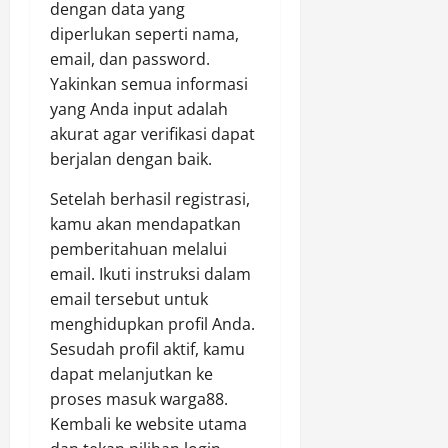
dengan data yang
diperlukan seperti nama,
email, dan password.
Yakinkan semua informasi
yang Anda input adalah
akurat agar verifikasi dapat
berjalan dengan baik.
Setelah berhasil registrasi,
kamu akan mendapatkan
pemberitahuan melalui
email. Ikuti instruksi dalam
email tersebut untuk
menghidupkan profil Anda.
Sesudah profil aktif, kamu
dapat melanjutkan ke
proses masuk warga88.
Kembali ke website utama