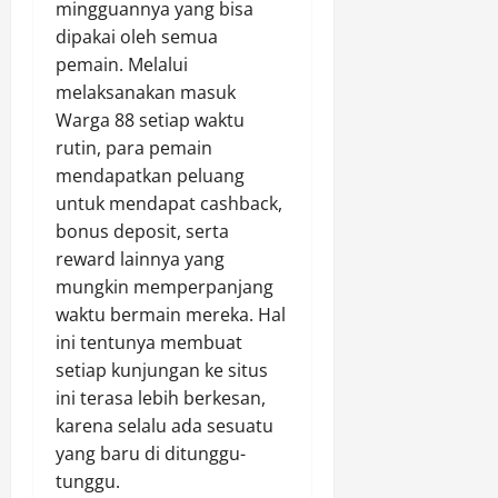
mingguannya yang bisa
dipakai oleh semua
pemain. Melalui
melaksanakan masuk
Warga 88 setiap waktu
rutin, para pemain
mendapatkan peluang
untuk mendapat cashback,
bonus deposit, serta
reward lainnya yang
mungkin memperpanjang
waktu bermain mereka. Hal
ini tentunya membuat
setiap kunjungan ke situs
ini terasa lebih berkesan,
karena selalu ada sesuatu
yang baru di ditunggu-
tunggu.