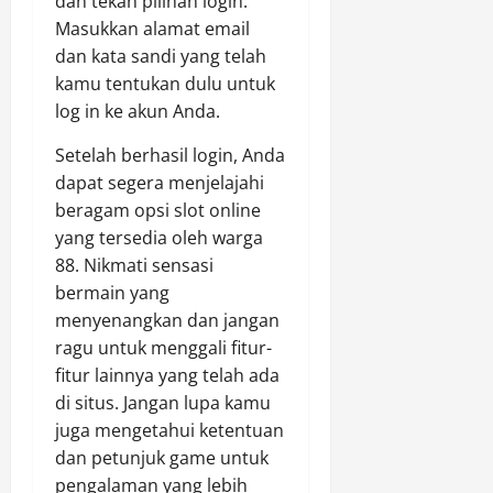
dan tekan pilihan login.
Masukkan alamat email
dan kata sandi yang telah
kamu tentukan dulu untuk
log in ke akun Anda.
Setelah berhasil login, Anda
dapat segera menjelajahi
beragam opsi slot online
yang tersedia oleh warga
88. Nikmati sensasi
bermain yang
menyenangkan dan jangan
ragu untuk menggali fitur-
fitur lainnya yang telah ada
di situs. Jangan lupa kamu
juga mengetahui ketentuan
dan petunjuk game untuk
pengalaman yang lebih