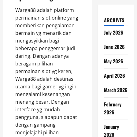
Warga88 adalah platform
permainan slot online yang
ARCHIVES
memberikan pengalaman
July 2026
bermain yg menarik dan
mengasyikkan bagi
June 2026
beberapa penggemar judi
daring. Dengan adanya
May 2026
beragam pilihan
permainan slot yg keren,
April 2026
Warga88 adalah destinasi
utama bagi gamer yg ingin
March 2026
mengalami kesenangan
menang besar. Dengan
February
interface yg mudah
2026
pengguna, siapapun dapat
dengan gampang
January
menjelajahi pilihan
2026