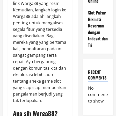
Online
link Warga88 yang resmi.
Kemudian, langkah login ke
Slot Pulsa:
Warga88 adalah langkah
Nikmati
penting untuk mengakses
Keseruan
segala fitur yang tersedia
dengan
yang disediakan. Bagi
Indosat dan
mereka yang yang pertama
Tri
kali, pendaftaran pada ini
sangat gampang serta
cepat. Ayo bergabung
dengan komunitas kita dan
RECENT
eksplorasi lebih jauh
COMMENTS
tentang aneka game slot
yang siap siap memberikan
No
pengalaman berjudi yang
comments
tak terlupakan.
to show.
Apa sih Warga88?