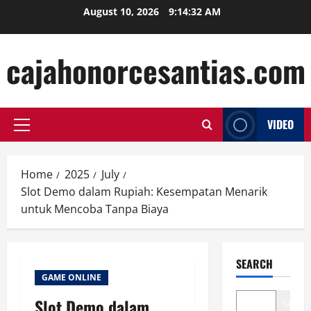
Skip
August 10, 2026
9:14:33 AM
to
content
cajahonorcesantias.com
VIDEO
Primary
Menu
Home
2025
July
Slot Demo dalam Rupiah: Kesempatan Menarik
untuk Mencoba Tanpa Biaya
SEARCH
GAME ONLINE
Slot Demo dalam
Search