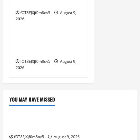
o
cara Cuma-cuma
n
fOT8EJXjf0m8ov5
August 9,
2026
GAME ONLINE
Bermainlah Bijak
menggunakan Slot Pulsa:
Kunci Rahasia Sukses Kamu
fOT8EJXjf0m8ov5
August 9,
2026
YOU MAY HAVE MISSED
GAME ONLINE
Togel Hong Kong: Mengapa Data Togel HK Sangat
Penting untuk Peserta Togel?
fOT8EJXjf0m8ov5
August 9, 2026
GAME ONLINE