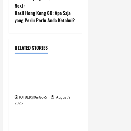
Next:
s
Hasil Hong Kong 6D: Apa Saja
t
yang Perlu Perlu Anda Ketahui?
n
a
RELATED STORIES
GAME ONLINE
v
Togel Hong Kong: Mengapa
i
Data Togel HK Sangat
g
Penting untuk Peserta
Togel?
a
fOT8EJXjf0m8ov5
August 9,
2026
GAME ONLINE
t
i
Slot Demo Jili: Permainkan
game kesukaanmu Dengan