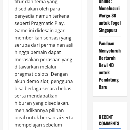
Online:
fitur dan tema yang
Menelusuri
disediakan oleh para
Warga-88
penyedia namun terkenal
untuk Togel
seperti Pragmatic Play.
Singapura
Game ini didesain agar
memberikan sensasi yang
Panduan
serupa dari permainan asli,
Menyeluruh
hingga pemain dapat
Bertaruh
merasakan perasaan yang
Dewi 4D
ditawarkan melalui
untuk
pragmatic slots. Dengan
Pendatang
akun demo slot, pengguna
Baru
bisa berlaga secara bebas
serta mendapatkan
hiburan yang disediakan,
menjadikannya pilihan
RECENT
ideal untuk bersantai serta
COMMENTS
mempelajari sebelum