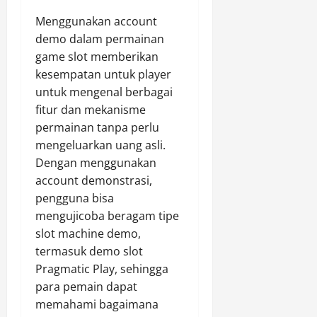
Menggunakan account
demo dalam permainan
game slot memberikan
kesempatan untuk player
untuk mengenal berbagai
fitur dan mekanisme
permainan tanpa perlu
mengeluarkan uang asli.
Dengan menggunakan
account demonstrasi,
pengguna bisa
mengujicoba beragam tipe
slot machine demo,
termasuk demo slot
Pragmatic Play, sehingga
para pemain dapat
memahami bagaimana