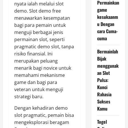
Permainkan
nyata ialah melalui slot
game
demo. Slot demo free
kesukaanm
menawarkan kesempatan
u Dengan
bagi para pemain untuk
cara Cuma-
menguji berbagai jenis
cuma
permainan slot, seperti
pragmatic demo slot, tanpa
Bermainlah
risiko finansial. Ini
Bijak
merupakan peluang
menggunak
menarik bagi novice untuk
an Slot
memahami mekanisme
Pulsa:
game dan bagi para
Kunci
veteran untuk menguji
Rahasia
strategi baru.
Sukses
Dengan kehadiran demo
Kamu
slot pragmatic, pemain bisa
Togel
mengeksplorasi beragam