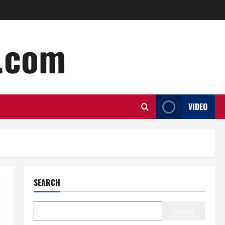
s.com
VIDEO
SEARCH
Search