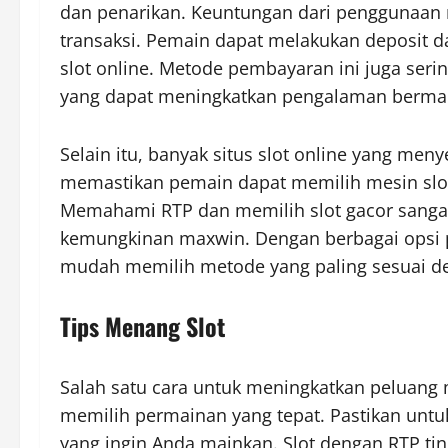
dan penarikan. Keuntungan dari penggunaan
transaksi. Pemain dapat melakukan deposit 
slot online. Metode pembayaran ini juga se
yang dapat meningkatkan pengalaman berma
Selain itu, banyak situs slot online yang meny
memastikan pemain dapat memilih mesin slot
Memahami RTP dan memilih slot gacor sanga
kemungkinan maxwin. Dengan berbagai opsi
mudah memilih metode yang paling sesuai 
Tips Menang Slot
Salah satu cara untuk meningkatkan peluang
memilih permainan yang tepat. Pastikan untuk
yang ingin Anda mainkan. Slot dengan RTP tin