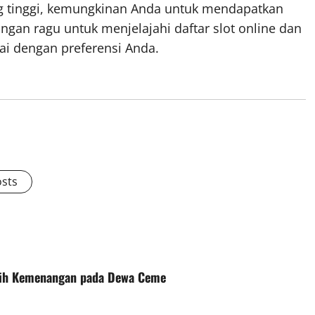
ng tinggi, kemungkinan Anda untuk mendapatkan
ngan ragu untuk menjelajahi daftar slot online dan
ai dengan preferensi Anda.
osts
aih Kemenangan pada Dewa Ceme