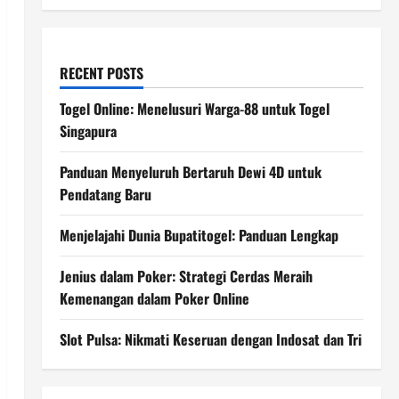
RECENT POSTS
Togel Online: Menelusuri Warga-88 untuk Togel
Singapura
Panduan Menyeluruh Bertaruh Dewi 4D untuk
Pendatang Baru
Menjelajahi Dunia Bupatitogel: Panduan Lengkap
Jenius dalam Poker: Strategi Cerdas Meraih
Kemenangan dalam Poker Online
Slot Pulsa: Nikmati Keseruan dengan Indosat dan Tri