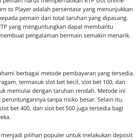
an pemain harus memperhatikan RTP slot online
urn to Player adalah persentase yang menunjukkan
epada pemain dari total taruhan yang dipasang.
n RTP yang menguntungkan dapat membantu
 membuat pengalaman bermain semakin menarik.
mahami berbagai metode pembayaran yang tersedia.
am, termasuk slot bet kecil, slot bet 100, dan
uk memulai dengan taruhan rendah. Metode ini
eruntungannya tanpa risiko besar. Selain itu,
slot bet 400, dan slot bet 500 juga tersedia bagi
eka.
ovo menjadi pilihan populer untuk melakukan deposit