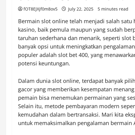
fOT8EJXjf0m8ov5
July 22, 2025
5 minutes read
Bermain slot online telah menjadi salah satu
kasino, baik pemula maupun yang sudah be
taruhan sederhana dan menarik, seperti slot b
banyak opsi untuk meningkatkan pengalaman 
populer adalah slot bet 400, yang menawark
potensi keuntungan.
Dalam dunia slot online, terdapat banyak pili
gacor yang memberikan kesempatan menang be
pemain bisa menemukan permainan yang sesu
Selain itu, metode pembayaran modern seperti
kemudahan dalam bertransaksi. Mari kita ekspl
untuk memaksimalkan pengalaman bermain 