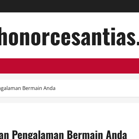
honorcesantia
engalaman Bermain Anda
kan Pengalaman Bermain Anda