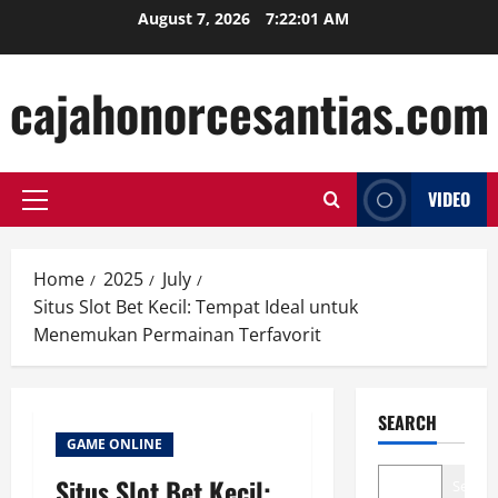
Skip
August 7, 2026
7:22:01 AM
to
content
cajahonorcesantias.com
VIDEO
Primary
Menu
Home
2025
July
Situs Slot Bet Kecil: Tempat Ideal untuk
Menemukan Permainan Terfavorit
SEARCH
GAME ONLINE
Situs Slot Bet Kecil:
Search