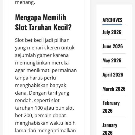
menang.
Mengapa Memilih
ARCHIVES
Slot Taruhan Kecil?
July 2026
Slot bet kecil jadi pilihan
June 2026
yang menarik keren untuk
sejumlah gamer karena
May 2026
memungkinkan mereka
agar menikmati permainan
April 2026
tanpa harus perlu
menghabiskan banyak
March 2026
dana. Dengan tarif yang
rendah, seperti slot
February
taruhan 100 atau pun slot
2026
bet 200, pemain dapat
menghabiskan waktu lebih
January
lama dan mengoptimalkan
2026