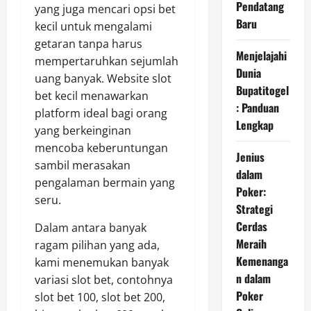
Pendatang
yang juga mencari opsi bet
Baru
kecil untuk mengalami
getaran tanpa harus
Menjelajahi
mempertaruhkan sejumlah
Dunia
uang banyak. Website slot
Bupatitogel
bet kecil menawarkan
: Panduan
platform ideal bagi orang
Lengkap
yang berkeinginan
mencoba keberuntungan
Jenius
sambil merasakan
dalam
pengalaman bermain yang
Poker:
seru.
Strategi
Cerdas
Dalam antara banyak
Meraih
ragam pilihan yang ada,
Kemenanga
kami menemukan banyak
n dalam
variasi slot bet, contohnya
Poker
slot bet 100, slot bet 200,