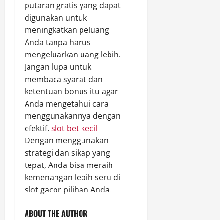
putaran gratis yang dapat
digunakan untuk
meningkatkan peluang
Anda tanpa harus
mengeluarkan uang lebih.
Jangan lupa untuk
membaca syarat dan
ketentuan bonus itu agar
Anda mengetahui cara
menggunakannya dengan
efektif.
slot bet kecil
Dengan menggunakan
strategi dan sikap yang
tepat, Anda bisa meraih
kemenangan lebih seru di
slot gacor pilihan Anda.
ABOUT THE AUTHOR