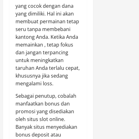
yang cocok dengan dana
yang dimiliki. Hal ini akan
membuat permainan tetap
seru tanpa membebani
kantong Anda. Ketika Anda
memainkan , tetap fokus
dan jangan terpancing
untuk meningkatkan
taruhan Anda terlalu cepat,
khususnya jika sedang
mengalami loss.
Sebagai penutup, cobalah
manfaatkan bonus dan
promosi yang disediakan
oleh situs slot online.
Banyak situs menyediakan
bonus deposit atau