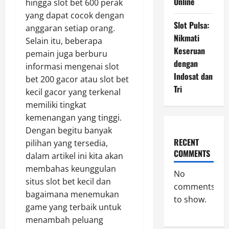
Online
hingga slot bet 600 perak
yang dapat cocok dengan
Slot Pulsa:
anggaran setiap orang.
Nikmati
Selain itu, beberapa
Keseruan
pemain juga berburu
dengan
informasi mengenai slot
Indosat dan
bet 200 gacor atau slot bet
Tri
kecil gacor yang terkenal
memiliki tingkat
kemenangan yang tinggi.
Dengan begitu banyak
RECENT
pilihan yang tersedia,
COMMENTS
dalam artikel ini kita akan
membahas keunggulan
No
situs slot bet kecil dan
comments
bagaimana menemukan
to show.
game yang terbaik untuk
menambah peluang