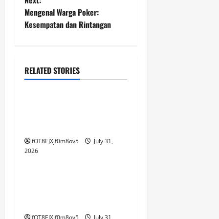
Next:
s
Mengenal Warga Poker:
t
Kesempatan dan Rintangan
n
a
RELATED STORIES
GAME ONLINE
v
Togel Online: Menelusuri
i
Warga-88 untuk Togel
g
Singapura
fOT8EJXjf0m8ov5
July 31,
a
2026
GAME ONLINE
t
Panduan Menyeluruh
i
Bertaruh Dewi 4D untuk
Pendatang Baru
o
fOT8EJXjf0m8ov5
July 31,