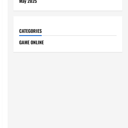
May 2025
CATEGORIES
GAME ONLINE