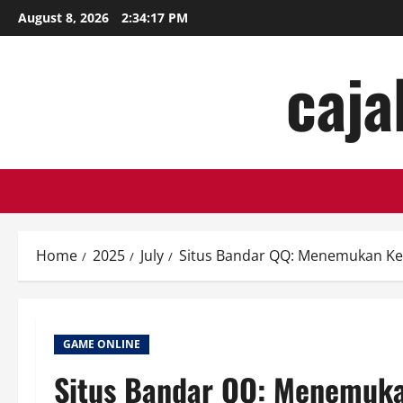
Skip
August 8, 2026
2:34:18 PM
to
content
caja
Home
2025
July
Situs Bandar QQ: Menemukan Ke
GAME ONLINE
Situs Bandar QQ: Menemuka