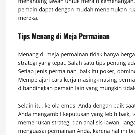
menantang lawan untuk meraih kemenangan. 
pemain dapat dengan mudah menemukan ruan
mereka.
Tips Menang di Meja Permainan
Menang di meja permainan tidak hanya berga
strategi yang tepat. Salah satu tips penting
Setiap jenis permainan, baik itu poker, domi
Mempelajari cara kerja masing-masing perm
dibandingkan pemain lain yang mungkin tid
Selain itu, kelola emosi Anda dengan baik s
Anda mengambil keputusan yang lebih baik, 
memerlukan strategi dan analisis lawan. Janga
menguasai permainan Anda, karena hal ini b