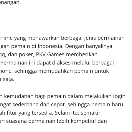
enangan.
line yang menawarkan berbagai jenis permainan
angan pemain di Indonesia. Dengan banyaknya
rqq, dan poker, PKV Games memberikan
ermainan ini dapat diakses melalui berbagai
phone, sehingga memudahkan pemain untuk
 saja.
an kemudahan bagi pemain dalam melakukan login
angat sederhana dan cepat, sehingga pemain baru
 fitur yang tersedia. Selain itu, semakin
n suasana permainan lebih kompetitif dan