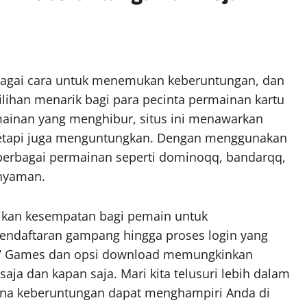
bagai cara untuk menemukan keberuntungan, dan
ilihan menarik bagi para pecinta permainan kartu
ainan yang menghibur, situs ini menawarkan
tetapi juga menguntungkan. Dengan menggunakan
berbagai permainan seperti dominoqq, bandarqq,
nyaman.
kan kesempatan bagi pemain untuk
pendaftaran gampang hingga proses login yang
si PKV Games dan opsi download memungkinkan
a dan kapan saja. Mari kita telusuri lebih dalam
na keberuntungan dapat menghampiri Anda di