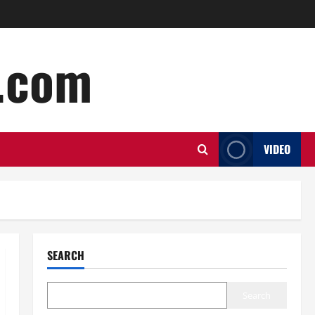
s.com
VIDEO
SEARCH
Search