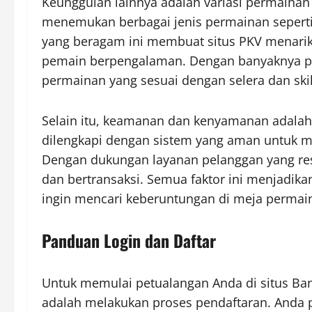
Keunggulan lainnya adalah variasi permainan
menemukan berbagai jenis permainan seperti
yang beragam ini membuat situs PKV menarik
pemain berpengalaman. Dengan banyaknya p
permainan yang sesuai dengan selera dan ski
Selain itu, keamanan dan kenyamanan adalah p
dilengkapi dengan sistem yang aman untuk me
Dengan dukungan layanan pelanggan yang res
dan bertransaksi. Semua faktor ini menjadika
ingin mencari keberuntungan di meja permai
Panduan Login dan Daftar
Untuk memulai petualangan Anda di situs Ba
adalah melakukan proses pendaftaran. Anda 