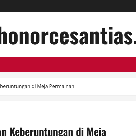
honorcesantia
beruntungan di Meja Permainan
n Keberuntungan di Meja