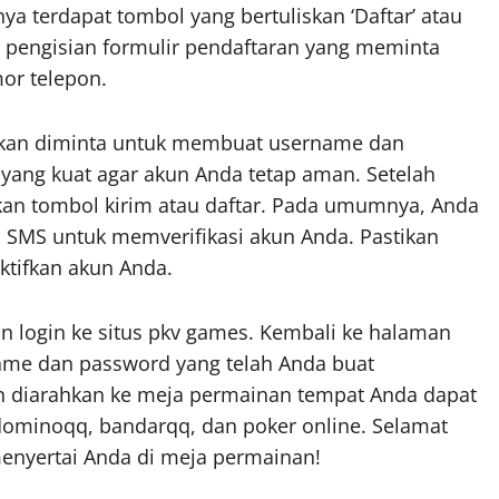
a terdapat tombol yang bertuliskan ‘Daftar’ atau
ai pengisian formulir pendaftaran yang meminta
or telepon.
 akan diminta untuk membuat username dan
yang kuat agar akun Anda tetap aman. Setelah
kan tombol kirim atau daftar. Pada umumnya, Anda
 SMS untuk memverifikasi akun Anda. Pastikan
ktifkan akun Anda.
n login ke situs pkv games. Kembali ke halaman
ame dan password yang telah Anda buat
an diarahkan ke meja permainan tempat Anda dapat
dominoqq, bandarqq, dan poker online. Selamat
enyertai Anda di meja permainan!