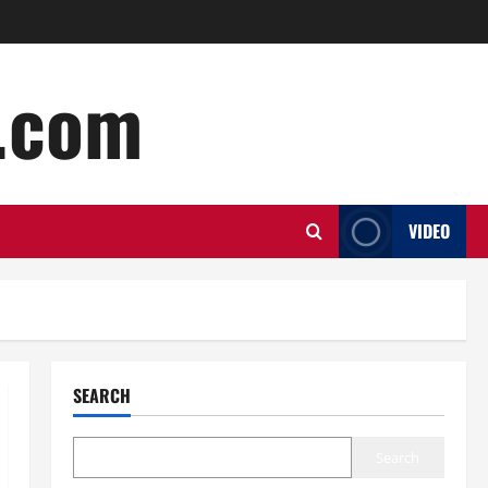
s.com
VIDEO
SEARCH
Search