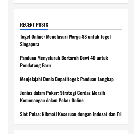
RECENT POSTS
Togel Online: Menelusuri Warga-88 untuk Togel
Singapura
Panduan Menyeluruh Bertaruh Dewi 4D untuk
Pendatang Baru
Menjelajahi Dunia Bupatitogel: Panduan Lengkap
Jenius dalam Poker: Strategi Cerdas Meraih
Kemenangan dalam Poker Online
Slot Pulsa: Nikmati Keseruan dengan Indosat dan Tri