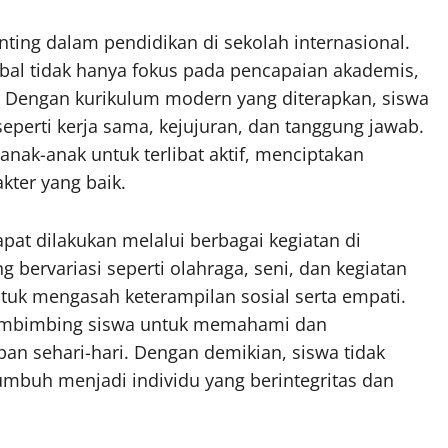
ing dalam pendidikan di sekolah internasional.
al tidak hanya fokus pada pencapaian akademis,
. Dengan kurikulum modern yang diterapkan, siswa
 seperti kerja sama, kejujuran, dan tanggung jawab.
anak-anak untuk terlibat aktif, menciptakan
ter yang baik.
at dilakukan melalui berbagai kegiatan di
 bervariasi seperti olahraga, seni, dan kegiatan
uk mengasah keterampilan sosial serta empati.
membimbing siswa untuk memahami dan
pan sehari-hari. Dengan demikian, siswa tidak
tumbuh menjadi individu yang berintegritas dan