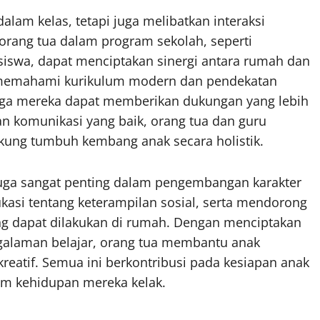
dalam kelas, tetapi juga melibatkan interaksi
 orang tua dalam program sekolah, seperti
swa, dapat menciptakan sinergi antara rumah dan
 memahami kurikulum modern dan pendekatan
ingga mereka dapat memberikan dukungan yang lebih
an komunikasi yang baik, orang tua dan guru
kung tumbuh kembang anak secara holistik.
juga sangat penting dalam pengembangan karakter
ukasi tentang keterampilan sosial, serta mendorong
ng dapat dilakukan di rumah. Dengan menciptakan
ngalaman belajar, orang tua membantu anak
 kreatif. Semua ini berkontribusi pada kesiapan anak
am kehidupan mereka kelak.