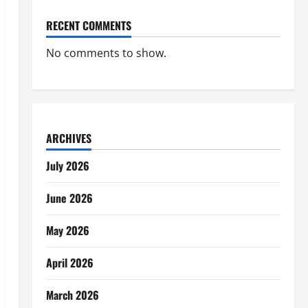
RECENT COMMENTS
No comments to show.
ARCHIVES
July 2026
June 2026
May 2026
April 2026
March 2026