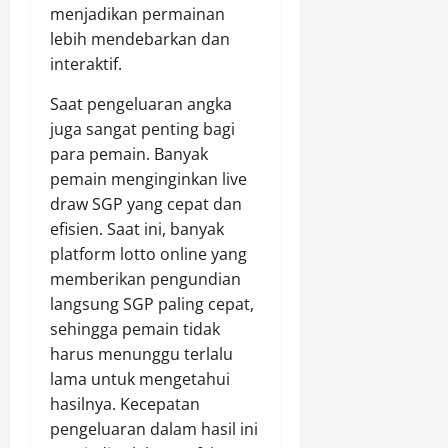
menjadikan permainan
lebih mendebarkan dan
interaktif.
Saat pengeluaran angka
juga sangat penting bagi
para pemain. Banyak
pemain menginginkan live
draw SGP yang cepat dan
efisien. Saat ini, banyak
platform lotto online yang
memberikan pengundian
langsung SGP paling cepat,
sehingga pemain tidak
harus menunggu terlalu
lama untuk mengetahui
hasilnya. Kecepatan
pengeluaran dalam hasil ini