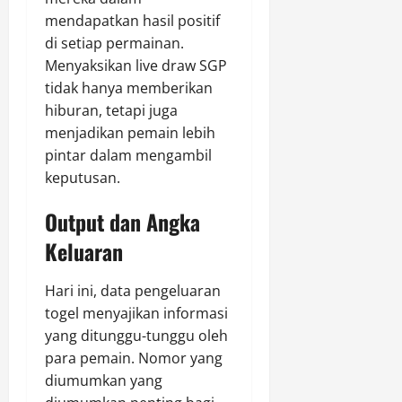
mendapatkan hasil positif
di setiap permainan.
Menyaksikan live draw SGP
tidak hanya memberikan
hiburan, tetapi juga
menjadikan pemain lebih
pintar dalam mengambil
keputusan.
Output dan Angka
Keluaran
Hari ini, data pengeluaran
togel menyajikan informasi
yang ditunggu-tunggu oleh
para pemain. Nomor yang
diumumkan yang