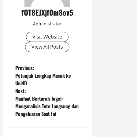
fOT8EJXjf0m8ov5
Administrator
Visit Website
View All Posts
P
Previous:
Petunjuk Lengkap Masuk ke
o
Uni4D
Next:
s
Manfaat Bertaruh Togel:
t
Menganalisis Toto Langsung dan
Pengeluaran Saat Ini
n
a