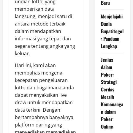
undian lotto, yang
Baru
memberikan data
Menjelajahi
langsung, menjadi satu di
Dunia
antara metode terbaik
Bupatitogel
dalam mendapatkan
: Panduan
informasi yang tepat dan
Lengkap
segera tentang angka yang
keluar.
Jenius
Hari ini, kami akan
dalam
membahas mengenai
Poker:
kecepatan pengeluaran
Strategi
lotto dan bagaimana anda
Cerdas
dapat menyaksikan live
Meraih
draw untuk mendapatkan
Kemenanga
data terkini. Dengan
n dalam
bertambahnya banyaknya
Poker
platform daring yang
Online
menyediakan menyediakan