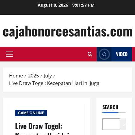
Skip
August 8, 2026
9:01:57 PM
to
content
cajahonorcesantias.com
VIDEO
Primary
Menu
Home
2025
July
Live Draw Togel: Kecepatan Hari Ini Juga
SEARCH
GAME ONLINE
Live Draw Togel:
Search