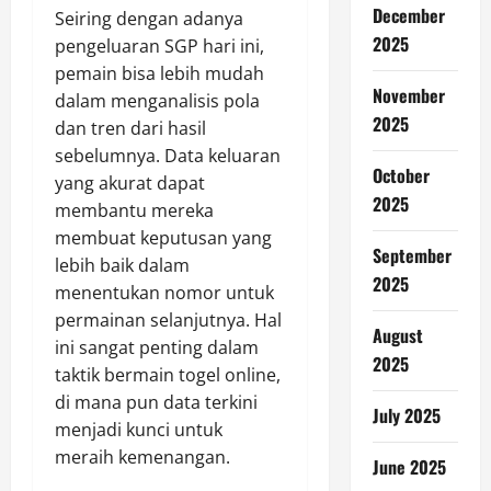
December
Seiring dengan adanya
2025
pengeluaran SGP hari ini,
pemain bisa lebih mudah
November
dalam menganalisis pola
2025
dan tren dari hasil
sebelumnya. Data keluaran
October
yang akurat dapat
2025
membantu mereka
membuat keputusan yang
September
lebih baik dalam
2025
menentukan nomor untuk
permainan selanjutnya. Hal
August
ini sangat penting dalam
2025
taktik bermain togel online,
di mana pun data terkini
July 2025
menjadi kunci untuk
meraih kemenangan.
June 2025