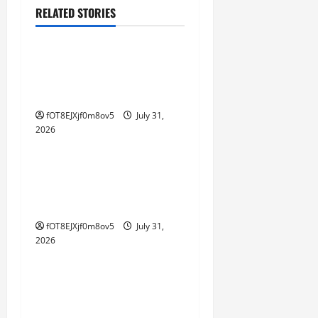
RELATED STORIES
v
GAME ONLINE
i
Togel Online: Menelusuri
g
Warga-88 untuk Togel
Singapura
a
fOT8EJXjf0m8ov5
July 31,
2026
GAME ONLINE
t
i
Panduan Menyeluruh
Bertaruh Dewi 4D untuk
o
Pendatang Baru
n
fOT8EJXjf0m8ov5
July 31,
2026
GAME ONLINE
Menjelajahi Dunia
Bupatitogel: Panduan
Lengkap