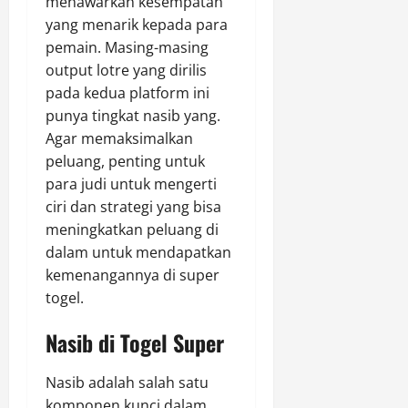
menawarkan kesempatan
yang menarik kepada para
pemain. Masing-masing
output lotre yang dirilis
pada kedua platform ini
punya tingkat nasib yang.
Agar memaksimalkan
peluang, penting untuk
para judi untuk mengerti
ciri dan strategi yang bisa
meningkatkan peluang di
dalam untuk mendapatkan
kemenangannya di super
togel.
Nasib di Togel Super
Nasib adalah salah satu
komponen kunci dalam