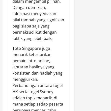
dalam mengambil pilihan.
Dengan demikian,
informasi menyediakan
nilai tambah yang signifikan
bagi siapa saja yang
bermaksud ikut dengan
taktik yang lebih baik.
Toto Singapore juga
menarik ketertarikan
pemain lotto online,
lantaran hasilnya yang
konsisten dan hadiah yang
menggiurkan.
Perbandingan antara togel
HK serta togel Sydney
adalah topik menarik, di
mana setiap setiap peserta
berupaya mencari tahu