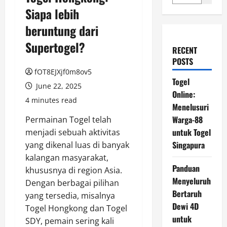
Siapa lebih
beruntung dari
Supertogel?
RECENT
POSTS
fOT8EJXjf0m8ov5
Togel
June 22, 2025
Online:
4 minutes read
Menelusuri
Warga-88
Permainan Togel telah
untuk Togel
menjadi sebuah aktivitas
Singapura
yang dikenal luas di banyak
kalangan masyarakat,
Panduan
khususnya di region Asia.
Menyeluruh
Dengan berbagai pilihan
Bertaruh
yang tersedia, misalnya
Dewi 4D
Togel Hongkong dan Togel
untuk
SDY, pemain sering kali