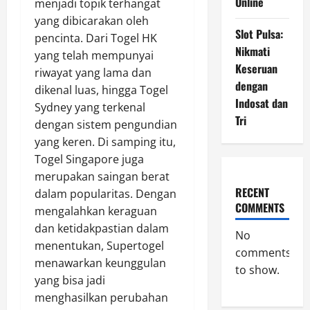
Online
menjadi topik terhangat
yang dibicarakan oleh
Slot Pulsa:
pencinta. Dari Togel HK
Nikmati
yang telah mempunyai
Keseruan
riwayat yang lama dan
dengan
dikenal luas, hingga Togel
Indosat dan
Sydney yang terkenal
Tri
dengan sistem pengundian
yang keren. Di samping itu,
Togel Singapore juga
merupakan saingan berat
RECENT
dalam popularitas. Dengan
COMMENTS
mengalahkan keraguan
dan ketidakpastian dalam
No
menentukan, Supertogel
comments
menawarkan keunggulan
to show.
yang bisa jadi
menghasilkan perubahan