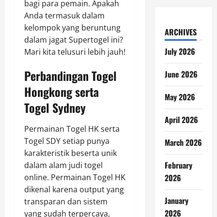
bagi para pemain. Apakah
Anda termasuk dalam
kelompok yang beruntung
ARCHIVES
dalam jagat Supertogel ini?
July 2026
Mari kita telusuri lebih jauh!
Perbandingan Togel
June 2026
Hongkong serta
May 2026
Togel Sydney
April 2026
Permainan Togel HK serta
Togel SDY setiap punya
March 2026
karakteristik beserta unik
February
dalam alam judi togel
online. Permainan Togel HK
2026
dikenal karena output yang
January
transparan dan sistem
2026
yang sudah terpercaya,