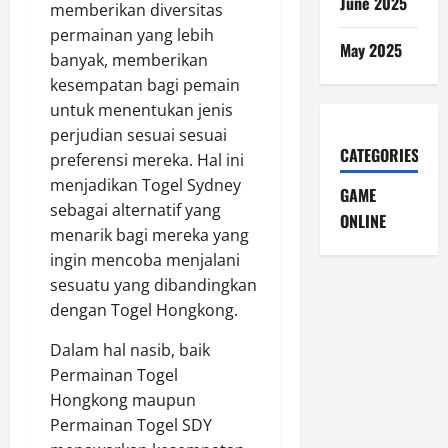
June 2025
memberikan diversitas
permainan yang lebih
May 2025
banyak, memberikan
kesempatan bagi pemain
untuk menentukan jenis
perjudian sesuai sesuai
CATEGORIES
preferensi mereka. Hal ini
menjadikan Togel Sydney
GAME
sebagai alternatif yang
ONLINE
menarik bagi mereka yang
ingin mencoba menjalani
sesuatu yang dibandingkan
dengan Togel Hongkong.
Dalam hal nasib, baik
Permainan Togel
Hongkong maupun
Permainan Togel SDY