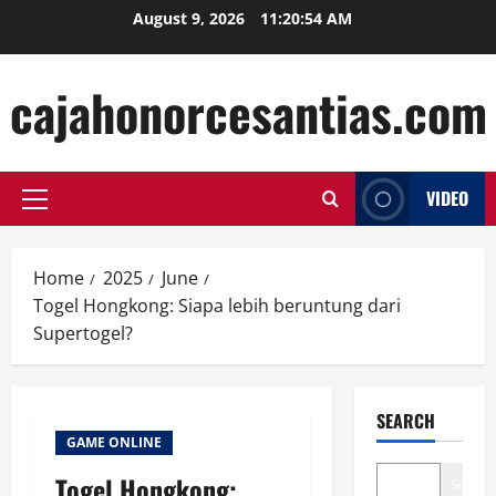
Skip
August 9, 2026
11:20:55 AM
to
content
cajahonorcesantias.com
VIDEO
Primary
Menu
Home
2025
June
Togel Hongkong: Siapa lebih beruntung dari
Supertogel?
SEARCH
GAME ONLINE
Togel Hongkong:
Search