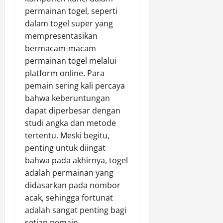
permainan togel, seperti
dalam togel super yang
mempresentasikan
bermacam-macam
permainan togel melalui
platform online. Para
pemain sering kali percaya
bahwa keberuntungan
dapat diperbesar dengan
studi angka dan metode
tertentu. Meski begitu,
penting untuk diingat
bahwa pada akhirnya, togel
adalah permainan yang
didasarkan pada nombor
acak, sehingga fortunat
adalah sangat penting bagi
setiap pemain.