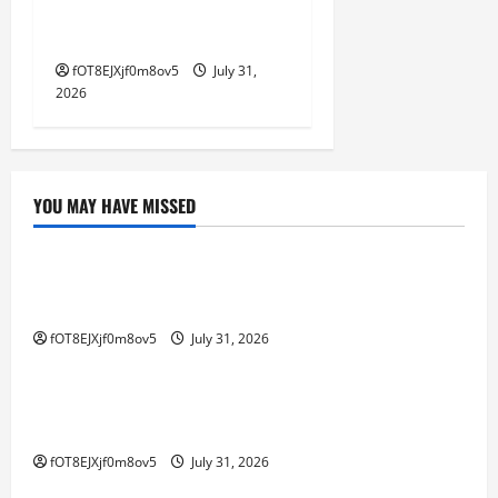
Bupatitogel: Panduan
Lengkap
fOT8EJXjf0m8ov5
July 31,
2026
YOU MAY HAVE MISSED
GAME ONLINE
Togel Online: Menelusuri Warga-88 untuk Togel
Singapura
fOT8EJXjf0m8ov5
July 31, 2026
GAME ONLINE
Panduan Menyeluruh Bertaruh Dewi 4D untuk
Pendatang Baru
fOT8EJXjf0m8ov5
July 31, 2026
GAME ONLINE