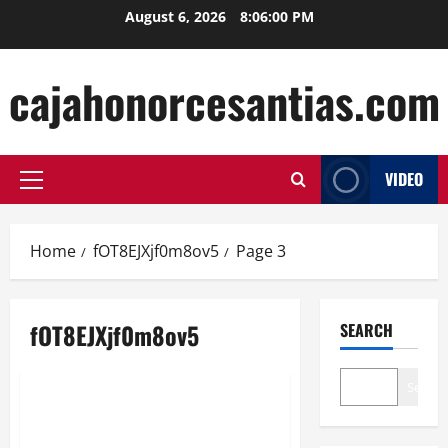
Skip
August 6, 2026
8:06:00 PM
to
content
cajahonorcesantias.com
VIDEO
Primary
Menu
Home
fOT8EJXjf0m8ov5
Page 3
fOT8EJXjf0m8ov5
SEARCH
GAME ONLINE
Search
Manfaat Bertaruh di Portal
Depo 5k