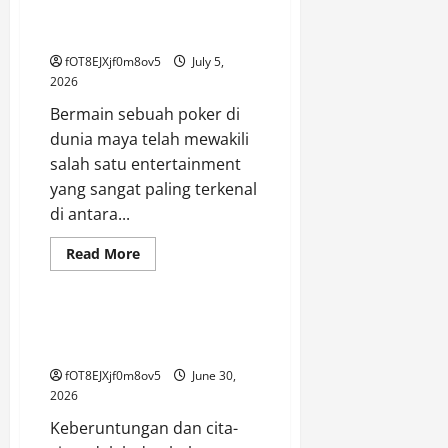
Bersama
Strategi Berhasil memainkan
Teman
IDN di Internet
Togel
fOT8EJXjf0m8ov5
July 5,
2026
Bermain sebuah poker di
dunia maya telah mewakili
salah satu entertainment
yang sangat paling terkenal
di antara...
Read
Read More
more
GAME ONLINE
about
Strategi
Berhasil
memainkan
Keberuntungan dan Impian di
IDN
Cita-cita 4D
di
Internet
fOT8EJXjf0m8ov5
June 30,
2026
Keberuntungan dan cita-