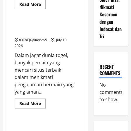
Read
Read More
Nikmati
more
GAME ONLINE
about
Keseruan
Mencapai
Harapan
dengan
Melalui
Memahami Warga88: Tempat
Indosat dan
Lotere:
Terbaik bagi Togel Singapore
Kisah
Tri
Nyata
fOT8EJXjf0m8ov5
July 10,
Sukses
dari
2026
Jeniustoto.net
Dalam jagat dunia togel,
banyak pemain yang
RECENT
mencari situs terbaik
COMMENTS
dalam menikmati
pengalaman bermain yang
No
yang aman...
comments
to show.
Read
Read More
more
GAME ONLINE
about
Memahami
Warga88:
Tempat
Panduan Lengkap Slot QRIS:
Terbaik