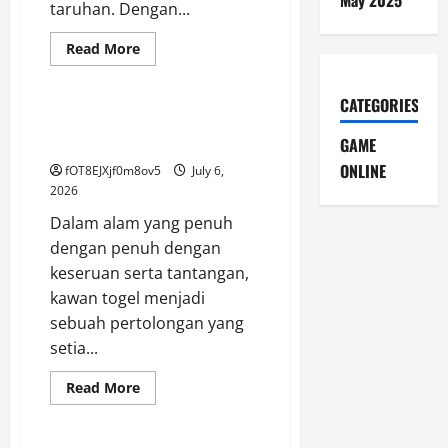
May 2025
taruhan. Dengan...
Read
Read More
more
GAME ONLINE
about
Menguasai
CATEGORIES
L
permainan:
Jelajah Menarik Bersama Teman
Tips
Togel
GAME
dan
Strategi
ONLINE
fOT8EJXjf0m8ov5
July 6,
untuk
Menang
2026
di
Permainan
Dalam alam yang penuh
BandarQQ
dengan penuh dengan
keseruan serta tantangan,
kawan togel menjadi
sebuah pertolongan yang
setia...
Read
Read More
more
GAME ONLINE
about
Jelajah
Menarik